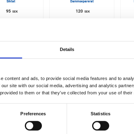
Siktat
Dammseparerat
95
120
SEK
SEK
Details
e content and ads, to provide social media features and to analy
 our site with our social media, advertising and analytics partn
 provided to them or that they’ve collected from your use of their
GIGANT
SKOPSPADE MED
PPHÄNGNINGS
Preferences
Statistics
L480/715XB205XD100MM
662,50
SEK