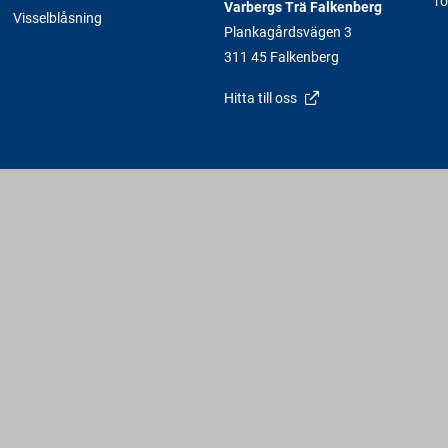
rö
Varbergs Trä Falkenberg
Visselblåsning
Plankagårdsvägen 3
311 45 Falkenberg
Hitta till oss