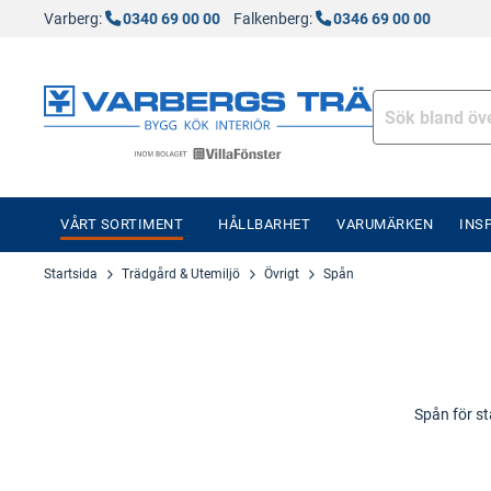
Varberg:
0340 69 00 00
Falkenberg:
0346 69 00 00
VÅRT SORTIMENT
HÅLLBARHET
VARUMÄRKEN
INS
Startsida
Trädgård & Utemiljö
Övrigt
Spån
Spån för st