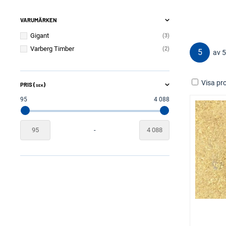
VARUMÄRKEN
Gigant
3
Varberg Timber
2
5
av 5
Visa pro
PRIS (
)
SEK
95
4 088
-