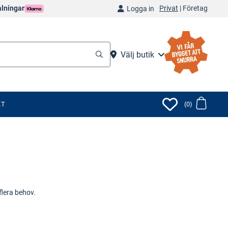
Privat
|
Företag
alningar
Logga in
Välj butik
KT
(0)
flera behov.