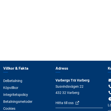
Villkor & Fakta
Adress
K
Varbergs Trä Varberg
Delbetalning
Susvindsvägen 22
Köpvillkor
432 32 Varberg
Integritetspolicy
Betalningsmetoder
Hitta till oss
Lö
Cookies