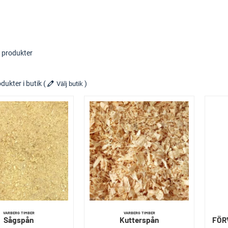
 produkter
dukter i butik
(
)
Välj butik
VARBERG TIMBER
VARBERG TIMBER
Sågspån
Kutterspån
FÖR