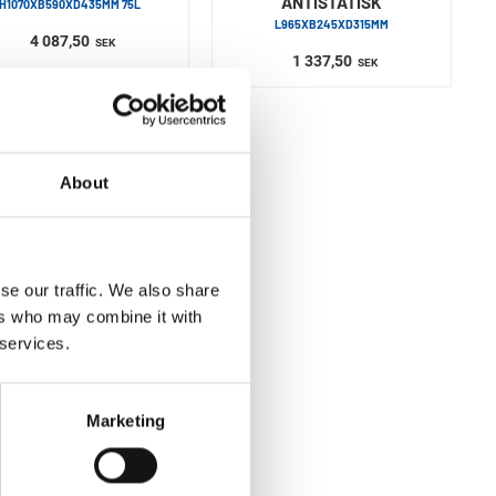
ANTISTATISK
H1070XB590XD435MM 75L
L965XB245XD315MM
4 087,50
SEK
1 337,50
SEK
About
se our traffic. We also share
ers who may combine it with
 services.
Marketing