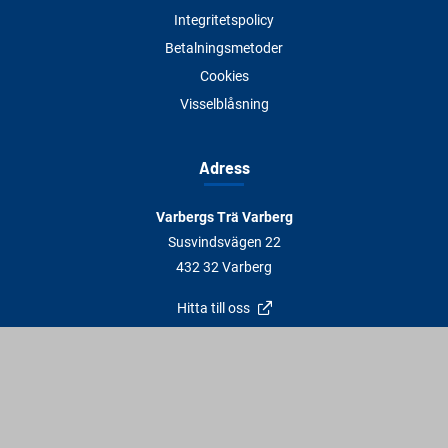
Integritetspolicy
Betalningsmetoder
Cookies
Visselblåsning
Adress
Varbergs Trä Varberg
Susvindsvägen 22
432 32 Varberg
Hitta till oss
Varbergs Trä Falkenberg
Plankagårdsvägen 3
311 45 Falkenberg
Hitta till oss