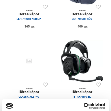
SORDIN
SORDIN
Hörselkåpor
Hörselkåpor
LEFT/RIGHT MEDIUM
LEFT/RIGHT HÖG
365
400
SEK
SEK
SORDIN
SORDIN
Hörselkåpor
Hörselkåpor
CLASSIC XLS PVC
BT SHARP GEL
173
4 200
SEK
SEK