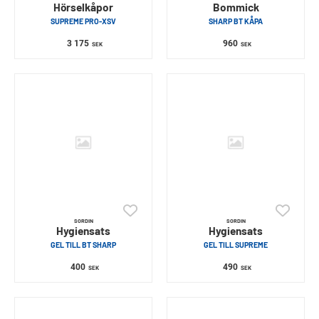
Hörselkåpor
Bommick
SUPREME PRO-XSV
SHARP BT KÅPA
3 175
960
SEK
SEK
SORDIN
SORDIN
Hygiensats
Hygiensats
GEL TILL BT SHARP
GEL TILL SUPREME
400
490
SEK
SEK