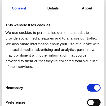
Consent
Details
About
This website uses cookies
We use cookies to personalise content and ads, to
provide social media features and to analyse our traffic.
We also share information about your use of our site with
our social media, advertising and analytics partners who
SORDIN
SORDIN
may combine it with other information that you’ve
Hörselkåpor
Hörselkåpor
provided to them or that they’ve collected from your use
BT SHARP GEL HJÄLM
BT SHARP G HJÄLM M
of their services.
4 200
4 200
SEK
SEK
Consent
Necessary
Selection
Preferences