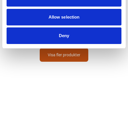
SOPPEC
Markeringsfärg
Allow selection
HYDRO
100
Från
SEK
Deny
Visa fler produkter