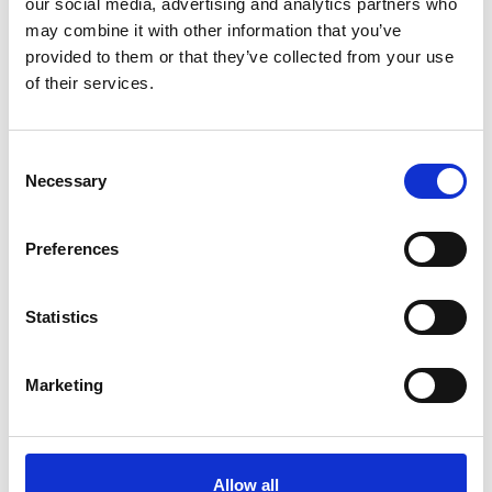
our social media, advertising and analytics partners who
may combine it with other information that you’ve
provided to them or that they’ve collected from your use
of their services.
Consent
Necessary
Selection
SOPPEC
SOPPEC
Markeringsfärg
Markeringsfärg
PM
FLUO TP
Preferences
82
82
Från
Från
SEK
SEK
Statistics
Marketing
Allow all