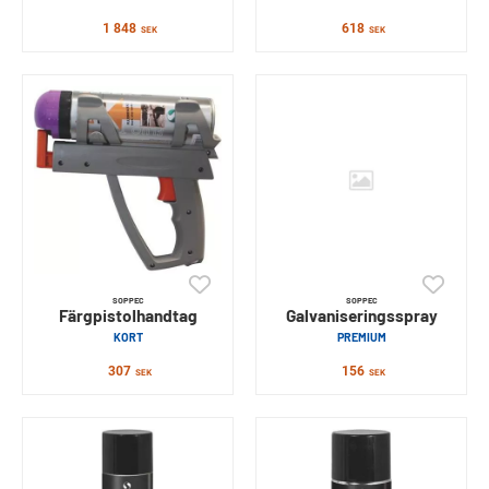
1 848
618
SEK
SEK
SOPPEC
SOPPEC
Färgpistolhandtag
Galvaniseringsspray
KORT
PREMIUM
307
156
SEK
SEK