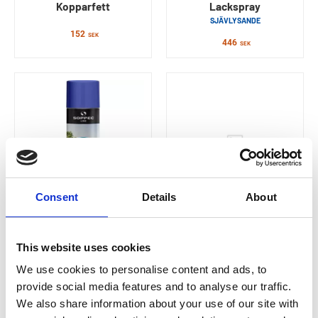
Kopparfett
Lackspray
SJÄVLYSANDE
152
SEK
446
SEK
Consent
Details
About
SOPPEC
SOPPEC
Linjemarkeringsfärg
Luft på burk
TRACING
This website uses cookies
262
SEK
113
SEK
We use cookies to personalise content and ads, to
provide social media features and to analyse our traffic.
We also share information about your use of our site with