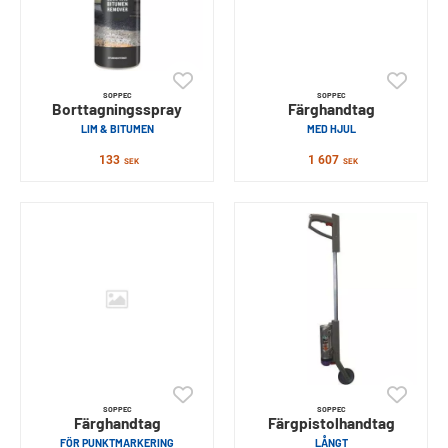
SOPPEC
SOPPEC
Borttagningsspray
Färghandtag
LIM & BITUMEN
MED HJUL
133
1 607
SEK
SEK
SOPPEC
SOPPEC
Färghandtag
Färgpistolhandtag
FÖR PUNKTMARKERING
LÅNGT