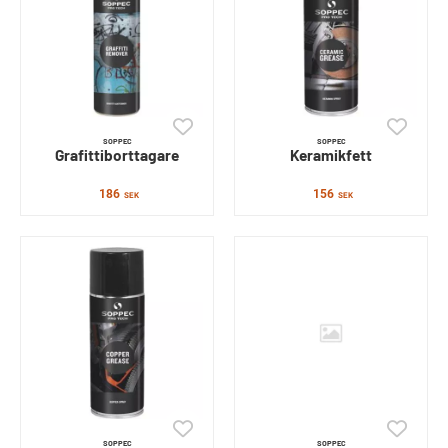
SOPPEC
SOPPEC
Grafittiborttagare
Keramikfett
186
156
SEK
SEK
SOPPEC
SOPPEC