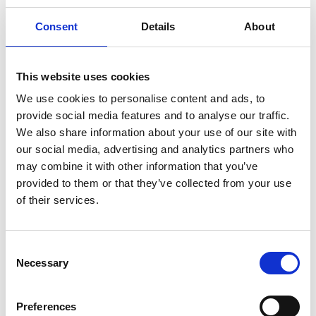
SÖDRA ÅRSHULT TORV
Barkmull
Consent
Details
About
50 L - Fin fraktion
4 för 219:-
This website uses cookies
69
SEK
We use cookies to personalise content and ads, to
provide social media features and to analyse our traffic.
We also share information about your use of our site with
our social media, advertising and analytics partners who
may combine it with other information that you’ve
provided to them or that they’ve collected from your use
of their services.
Consent
Necessary
Selection
Preferences