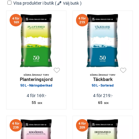
Visa produkter i butik
(
)
Välj butik
SÖDRA ÅRSHULT TORV
SÖDRA ÅRSHULT TORV
Planteringsjord
Täckbark
50 L - Näringsberikad
50 L - Sorterad
4 för 169:-
4 för 219:-
55
65
SEK
SEK