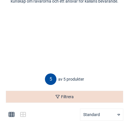
kunskap om råvarorna och ett ansvar för källans bevarande.
5
av 5 produkter
Filtrera
Standard