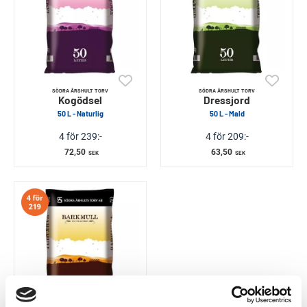
SÖDRA ÅRSHULT TORV
SÖDRA ÅRSHULT TORV
Kogödsel
Dressjord
50 L - Naturlig
50 L - Mald
4 för 239:-
4 för 209:-
72,50
63,50
SEK
SEK