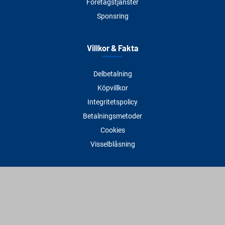
Företagstjänster
Sponsring
Villkor & Fakta
Delbetalning
Köpvillkor
Integritetspolicy
Betalningsmetoder
Cookies
Visselblåsning
Adress
Varbergs Trä Varberg
Susvindsvägen 22