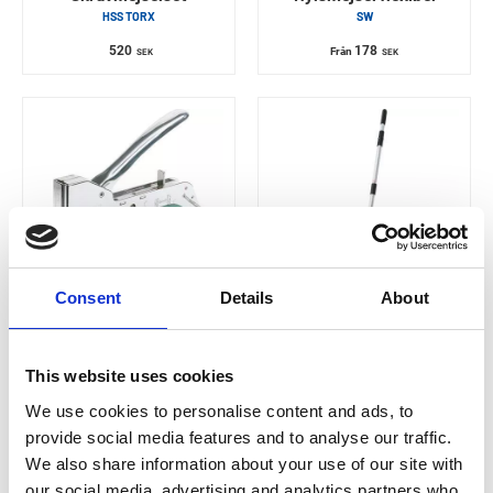
HSS TORX
SW
520
178
Från
SEK
SEK
Consent
Details
About
RAPID
ECLIPSE
HÄFTPISTOL R34
Uppsamlare
Magnetisk
This website uses cookies
905
SEK
2 006
Från
SEK
We use cookies to personalise content and ads, to
provide social media features and to analyse our traffic.
We also share information about your use of our site with
our social media, advertising and analytics partners who