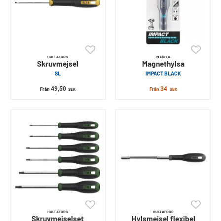
HULTAFORS
MAKITA
Skruvmejsel
Magnethylsa
SL
IMPACT BLACK
49,50
34
Från
Från
SEK
SEK
HULTAFORS
HULTAFORS
Skruvmejselset
Hylsmejsel flexibel