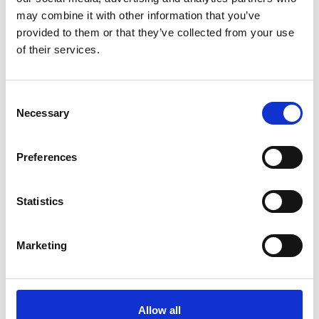
may combine it with other information that you’ve
provided to them or that they’ve collected from your use
of their services.
Consent
Necessary
Selection
LOBOMATIC
HULTAFORS
MAGNETHYLSA NC
Skruvmejsel
E6-HM 17X65SB
TORX
Preferences
310
95
Från
SEK
SEK
Statistics
Marketing
Allow all