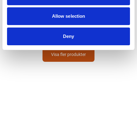
HULTAFORS
Skruvmejselset
Allow selection
HSS SL/PH
405
SEK
Deny
Visa fler produkter