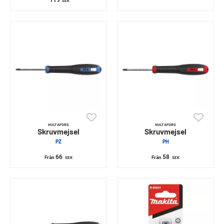
119
SEK
HULTAFORS
HULTAFORS
Skruvmejsel
Skruvmejsel
PZ
PH
66
58
Från
Från
SEK
SEK