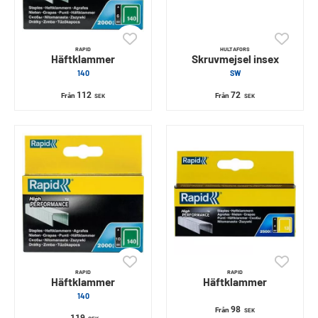
RAPID
HULTAFORS
Häftklammer
Skruvmejsel insex
140
SW
112
72
Från
Från
SEK
SEK
RAPID
RAPID
Häftklammer
Häftklammer
140
98
Från
SEK