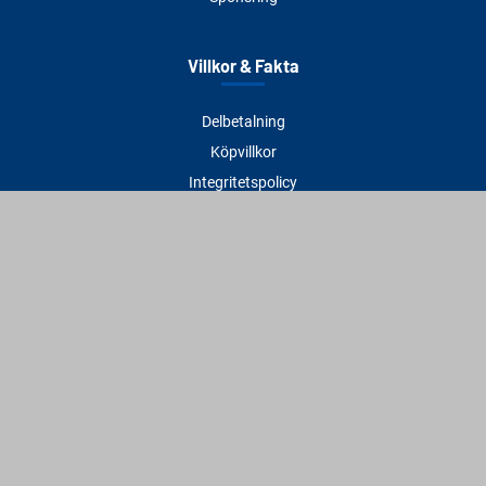
Villkor & Fakta
Delbetalning
Köpvillkor
Integritetspolicy
Betalningsmetoder
Cookies
Visselblåsning
Adress
Varbergs Trä Varberg
Susvindsvägen 22
432 32 Varberg