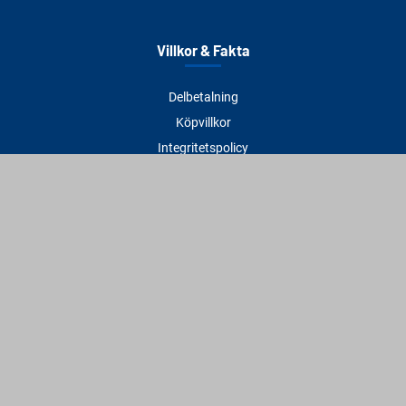
Villkor & Fakta
Delbetalning
Köpvillkor
Integritetspolicy
Betalningsmetoder
Cookies
Visselblåsning
Adress
Varbergs Trä Varberg
Susvindsvägen 22
432 32 Varberg