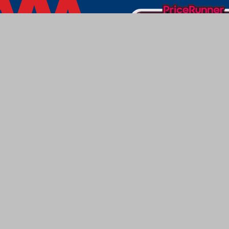
Varbergs Trä - En av Sveriges Fria Bygghandlare
t familjeföretag som finns i mellersta Halland, med huvudkontor i Varberg
trä & byggmaterial. Idag erbjuder vi allt för bygget till byggare, lantbruk
lt ifrån grund, väggar, infästning och maskiner till takstolar, väggelement
nns med anläggningar på tre platser i Halland. Numera säljer vi och leverera
företag och privatpersoner över hela landet.