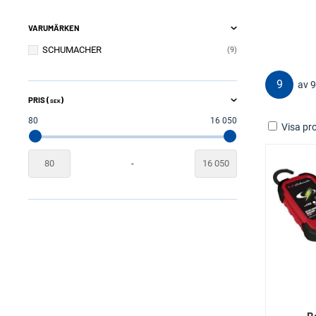
VARUMÄRKEN
SCHUMACHER
9
9
av 9
PRIS (
)
SEK
80
16 050
Visa pro
-
B