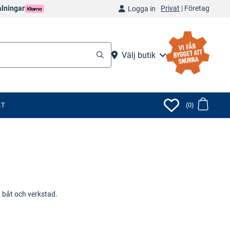
Privat
|
Företag
alningar
Logga in
Välj butik
KT
(0)
, båt och verkstad.