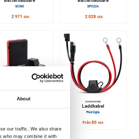
SCI90
SPI1224
2 971
2 028
SEK
SEK
About
SCHUMACHER
SCHUMACHER
Booster
Laddkabel
oster & powerbank set SL47
Med ögla
1 860
80
Från
Från
SEK
SEK
se our traffic. We also share
ers who may combine it with