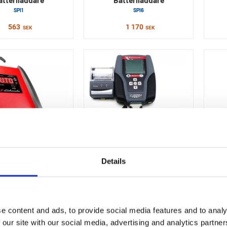
SPI1
SPI6
563
1 170
SEK
SEK
Details
SCHUMACHER
SCHUMACHER
atteriladdare
Batteritestare
SPI1015S
Accutest+
Bo
1 870
7 246
SEK
SEK
e content and ads, to provide social media features and to analy
 our site with our social media, advertising and analytics partn