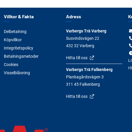
Villkor & Fakta
Adress
K
Varbergs Trä Varberg
Delbetalning
Susvindsvägen 22
Köpvillkor
432 32 Varberg
Integritetspolicy
Betalningsmetoder
Hitta till oss
Lö
Cookies
rö
Varbergs Trä Falkenberg
Visselblåsning
Plankagårdsvägen 3
311 45 Falkenberg
Hitta till oss