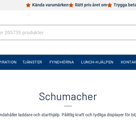
Kända varumärken
Rätt pris året om
Trygga bet
PIRATION
TJÄNSTER
FYNDHÖRNA
LUNCH-HJÄLPEN
KONTA
Schumacher
ahåller laddare och starthjälp. Pålitlig kraft och tydliga displayer för bil