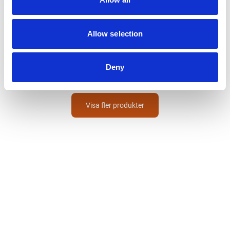
RÖHM
Allow selection
Medbringardubb
Coae
32 000
Från
SEK
Deny
Visa fler produkter