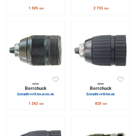
1 505
2 733
SEK
SEK
RÖHM
RÖHM
Borrchuck
Borrchuck
Extra80-rv13 hm st nic ek
Extra80-rv10 hm ek
1 262
820
SEK
SEK