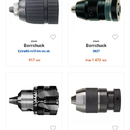
RÖHM
RÖHM
Borrchuck
Borrchuck
Extra80-rv13 hm nic ek
0827
917
1 472
Från
SEK
SEK