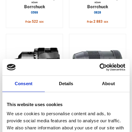
RÖHM
RÖHM
Borrchuck
Borrchuck
0369
0828
522
2 883
Från
Från
SEK
SEK
Consent
Details
About
RÖHM
RÖHM
Borrchuck
Borrchuck
This website uses cookies
V-H 0369
0373
We use cookies to personalise content and ads, to
526
1 489
Från
Från
SEK
SEK
provide social media features and to analyse our traffic.
We also share information about your use of our site with