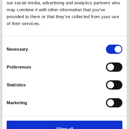
our social media, advertising and analytics partners who
may combine it with other information that you’ve
provided to them or that they’ve collected from your use
of their services.
Consent
Necessary
Selection
RÖHM
RÖHM
Borrchuck
Chucknyckel
Supra-s
0065
Preferences
1 428
1 216
Från
SEK
SEK
Statistics
Marketing
Allow all