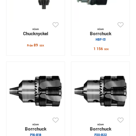
RÖHM
RÖHM
Chucknyckel
Borrchuck
HBF-13
89
Från
SEK
1 156
SEK
RÖHM
RÖHM
Borrchuck
Borrchuck
P16-B18
P20-B22