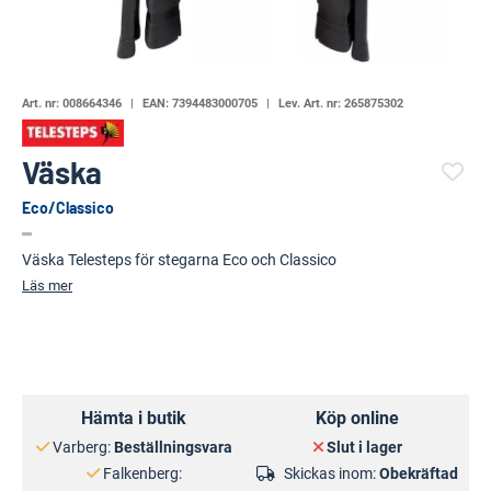
Art. nr:
008664346
EAN:
7394483000705
Lev. Art. nr:
265875302
Väska
Eco/Classico
(88139-1459)
Väska Telesteps för stegarna Eco och Classico
Läs mer
Hämta i butik
Köp online
Varberg:
Beställningsvara
Slut i lager
Falkenberg:
Skickas inom:
Obekräftad