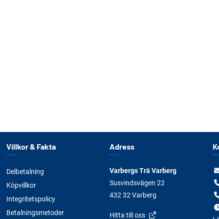
Villkor & Fakta
Adress
K
Varbergs Trä Varberg
Delbetalning
Susvindsvägen 22
Köpvillkor
432 32 Varberg
Integritetspolicy
Betalningsmetoder
Hitta till oss