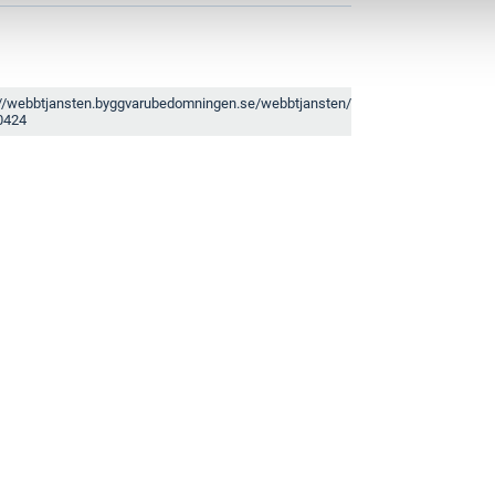
://webbtjansten.byggvarubedomningen.se/webbtjansten/produkt?
0424