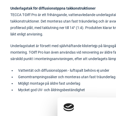
Underlagstak för diffusionsöppna takkonstruktioner
TECCA T-Diff Pro är ett frihängande, vattenavledande underlagstak
takkonstruktioner. Det monteras utan fast träunderlag och är avse
profilerad plåt, med taklutning ner till 14° (1:4). Produkten klar
läkt enligt anvisning.
Underlagstaket är försett med självhäftande klistertejp på längs
montering. T-Diff Pro kan även användas vid renovering av äldre fas
särskild punkt i monteringsanvisningen, efter att underlagets läm
Vattentät och diffusionsöppen - luftspalt behövs ej under
Genomtrampningssäker och monteras utan fast träunderlag
Möjligt montage på äldre fast underlag
Mycket god UV- och åldringsbeständighet