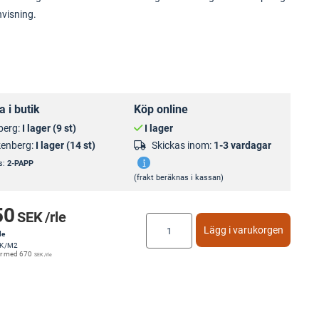
nvisning.
 i butik
Köp online
berg:
I lager (9 st)
I lager
kenberg:
I lager (14 st)
Skickas inom:
1-3 vardagar
s:
2-PAPP
(frakt beräknas i kassan)
50
SEK
/rle
Lägg i varukorgen
le
K
/M2
r med
670
SEK
/rle