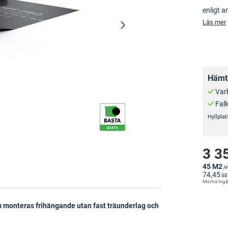
enligt a
Läs mer
Hämta
Var
Fal
Hyllplat
3 3
45 M2
/r
74,45
SE
Moms ingå
om monteras frihängande utan fast träunderlag och