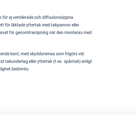
 för ej ventilerade och diffusionsöppna
tt för läktade yttertak med takpannor eller
ar kravet för genomtrampning när den monteras med
gående kant, med skyddsremsa som frigörs vid
t takunderlag eller yttertak (t.ex. spåntak) enligt
plighet bedömts.