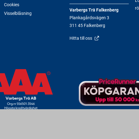
Lö
Cookies
rö
Varbergs Trä Falkenberg
Visselblåsning
Plankagårdsvägen 3
311 45 Falkenberg
Hitta till oss