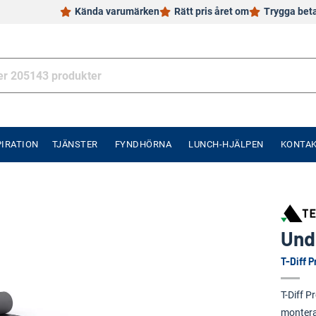
Kända varumärken
Rätt pris året om
Trygga bet
PIRATION
TJÄNSTER
FYNDHÖRNA
LUNCH-HJÄLPEN
KONTA
Und
T-Diff 
T-Diff P
montera