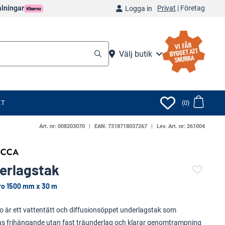
Privat
|
Företag
alningar
Logga in
Välj butik
KT
(0)
Art. nr:
008203070
EAN:
7318718037267
Lev. Art. nr:
261004
erlagstak
Pro 1500 mm x 30 m
(119419-)
ro är ett vattentätt och diffusionsöppet underlagstak som
s frihängande utan fast träunderlag och klarar genomtrampning