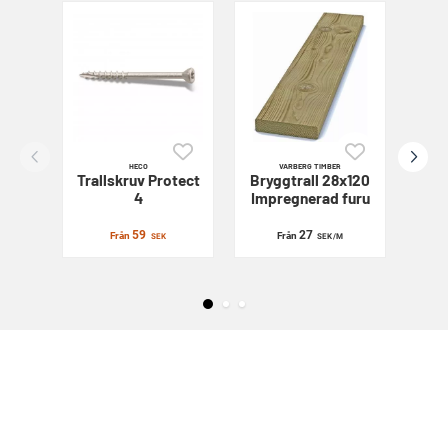
HECO
VARBERG TIMBER
Trallskruv
Protect
Bryggtrall 28x120
Sl
4
Impregnerad furu
59
27
Från
Från
SEK
SEK
/M