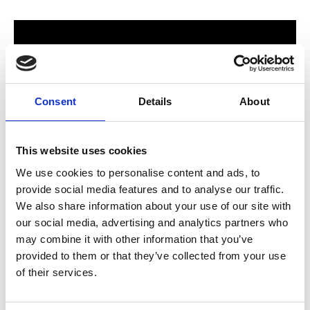
Consent
Details
About
This website uses cookies
We use cookies to personalise content and ads, to
provide social media features and to analyse our traffic.
För hela familjen
We also share information about your use of our site with
our social media, advertising and analytics partners who
2024 stod Varbergs nya butik och bygglagar klart. Förmodligen
may combine it with other information that you’ve
ett av Sveriges mest välsorterade byggvaruhus som välkomnar
provided to them or that they’ve collected from your use
både dig som konsument och proffskund. Varbergs Trä har allt
of their services.
som behövs för att bygga, renovera och utveckla ditt hem.