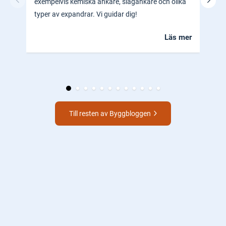
exempelvis kemiska ankare, slagankare och olika
ocks
typer av expandrar. Vi guidar dig!
hem.
Läs mer
Till resten av Byggbloggen