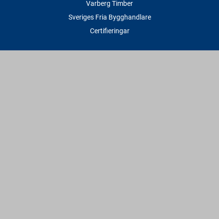
Varberg Timber
Sveriges Fria Bygghandlare
Certifieringar
Tjänster
Transport & Leverans
Gratis lånesläp
Rithjälp
Såg- & Hyvelservice
Beräknings- & Bygghjälp
Företagstjänster
Sponsring
Villkor & Fakta