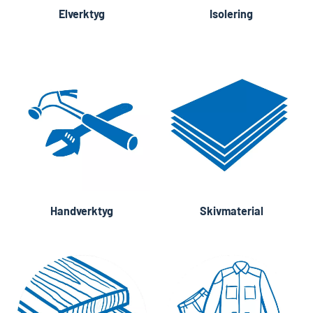
Elverktyg
Isolering
Handverktyg
Skivmaterial