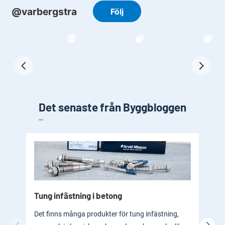
Det senaste från Byggbloggen
Tung infästning i betong
Byg
bad
Det finns många produkter för tung infästning,
En b