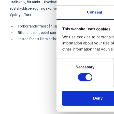
Trallskruv, försänkt. Tillverkad av legerat specialstål, belagd me
rostskyddsbeläggning i korrosivitetsklass C4).
Consent
Spårtyp: Torx
Förborrande frässpår i spetsen
This website uses cookies
Rillor under huvudet som försänker skallen
We use cookies to personalis
Testad för att klara en böjvinkel på 80° (standard: 25°)
information about your use of
other information that you’ve
Consent
Necessary
Selection
Deny