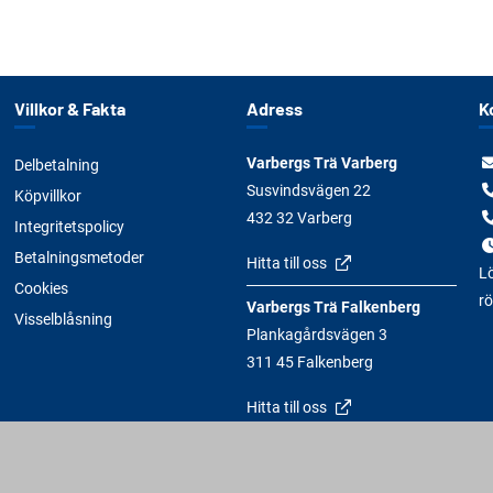
Villkor & Fakta
Adress
K
Varbergs Trä Varberg
Delbetalning
Susvindsvägen 22
Köpvillkor
432 32 Varberg
Integritetspolicy
Betalningsmetoder
Hitta till oss
Lö
Cookies
rö
Varbergs Trä Falkenberg
Visselblåsning
Plankagårdsvägen 3
311 45 Falkenberg
Hitta till oss