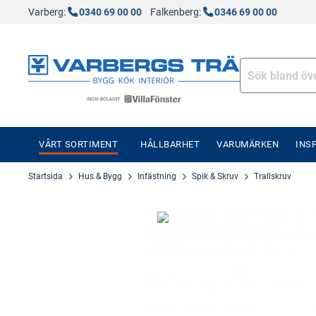
Varberg:
0340 69 00 00
Falkenberg:
0346 69 00 00
VÅRT SORTIMENT
HÅLLBARHET
VARUMÄRKEN
INS
Startsida
Hus & Bygg
Infästning
Spik & Skruv
Trallskruv