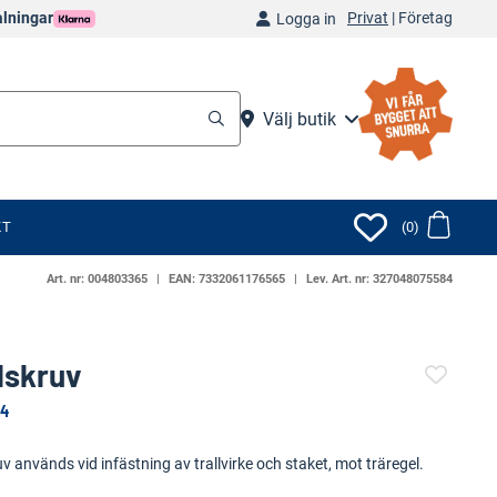
Privat
|
Företag
alningar
Logga in
Välj butik
KT
(0)
Art. nr:
004803365
EAN:
7332061176565
Lev. Art. nr:
327048075584
llskruv
 4
(26532-571)
uv används vid infästning av trallvirke och staket, mot träregel.