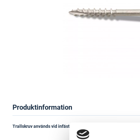
Produktinformation
Trallskruv används vid infästning av trallvirke och staket, mot tr