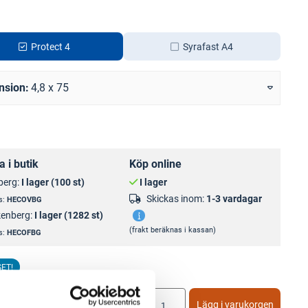
Protect 4
Syrafast A4
nsion
4,8 x 75
 i butik
Köp online
berg:
I lager (100 st)
I lager
Skickas inom:
1-3 vardagar
s:
HECOVBG
kenberg:
I lager (1282 st)
(frakt beräknas i kassan)
s:
HECOFBG
SET!
EK
/frp
Lägg i varukorgen