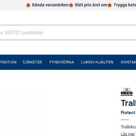
Kända varumärken
Rätt pris året om
Trygga bet
PIRATION
TJÄNSTER
FYNDHÖRNA
LUNCH-HJÄLPEN
KONTA
Tra
Protect
Trallskr
Läs mer