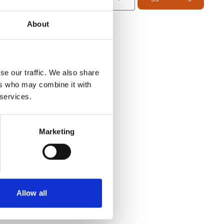
/frp
/ST
r med
11,80
SEK
/frp
About
se our traffic. We also share
ers who may combine it with
 services.
Marketing
Allow all