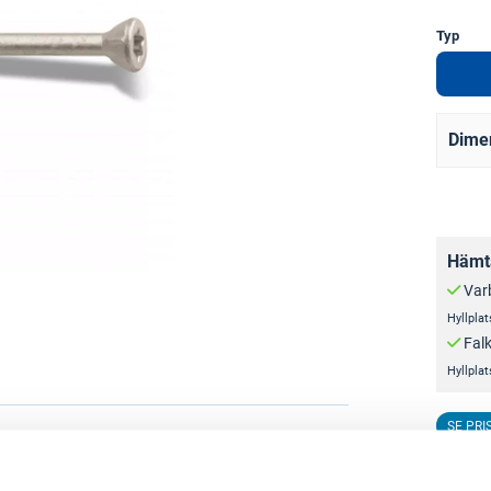
Typ
Dime
Hämta
Var
Hyllplat
Fal
Hyllplat
SE PRI
äregel.
59
S
100 ST