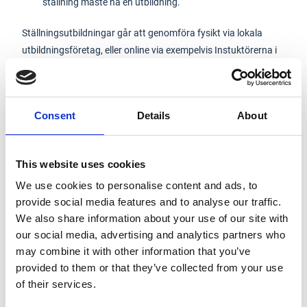
ställning måste ha en utbildning.
Ställningsutbildningar går att genomföra fysikt via lokala
utbildningsföretag, eller online via exempelvis
Instuktörerna i
Norden AB
Consent
Details
About
Monteringsinstruktion
Unihak byggställning
This website uses cookies
Monteringsinstruktion & användarmanual
Custers rullställning
We use cookies to personalise content and ads, to
provide social media features and to analyse our traffic.
Typkontrollintyg
We also share information about your use of our site with
Unihak
our social media, advertising and analytics partners who
may combine it with other information that you’ve
provided to them or that they’ve collected from your use
of their services.