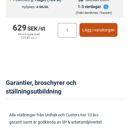
1-3 vardagar
Hyllplats:
4-SKJUL
(frakt beräknas i kassan)
629
SEK
/st
Lägg i varukorgen
Moms ingår med
125,80
SEK
/st
Garantier, broschyrer och
ställningsutbildning
Alla ställningar från Unihak och Custers har 10 års
garanti samt är godkända av SP & arbetsmiljöverket.