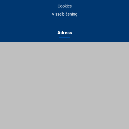
Cookies
Visselblåsning
Adress
Varbergs Trä Varberg
Susvindsvägen 22
432 32 Varberg
Hitta till oss
Varbergs Trä Falkenberg
Plankagårdsvägen 3
311 45 Falkenberg
Hitta till oss
Kontakt