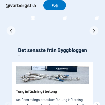
Det senaste från Byggbloggen
Tung infästning i betong
Byg
bad
Det finns många produkter för tung infästning,
En b