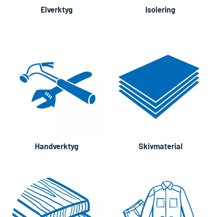
Elverktyg
Isolering
Handverktyg
Skivmaterial