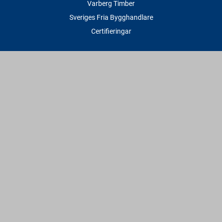
Varberg Timber
Sveriges Fria Bygghandlare
Certifieringar
Tjänster
Transport & Leverans
Gratis lånesläp
Rithjälp
Såg- & Hyvelservice
Beräknings- & Bygghjälp
Företagstjänster
Sponsring
Villkor & Fakta