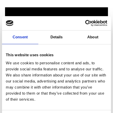
Consent
Details
About
This website uses cookies
We use cookies to personalise content and ads, to
provide social media features and to analyse our traffic.
För hela familjen
We also share information about your use of our site with
our social media, advertising and analytics partners who
2024 stod Varbergs nya butik och bygglagar klart. Förmodligen
may combine it with other information that you’ve
ett av Sveriges mest välsorterade byggvaruhus som välkomnar
provided to them or that they’ve collected from your use
både dig som konsument och proffskund. Varbergs Trä har allt
of their services.
som behövs för att bygga, renovera och utveckla ditt hem.