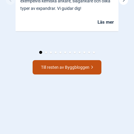
exempelvis kemiska ankare, slagankare och olika
ocks
typer av expandrar. Vi guidar dig!
hem.
Läs mer
Till resten av Byggbloggen