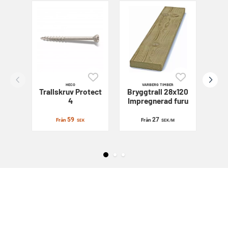
HECO
VARBERG TIMBER
Trallskruv
Protect
Bryggtrall 28x120
Sl
4
Impregnerad furu
59
27
Från
Från
SEK
SEK
/M