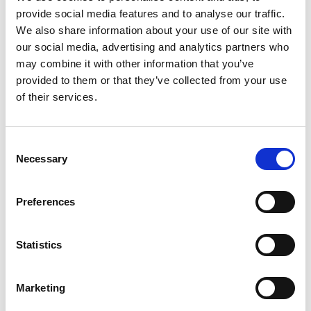
provide social media features and to analyse our traffic.
Miljöinformation
We also share information about your use of our site with
our social media, advertising and analytics partners who
may combine it with other information that you’ve
provided to them or that they’ve collected from your use
Skyddsangivelser
of their services.
P102:
Förvaras oåtkomligt för barn.
P103:
Läs etiketten före användning.
Consent
P501:
Innehållet/behållaren lämnas till
Necessary
Selection
en godkänd avfallsanläggning.
Preferences
Statistics
Marketing