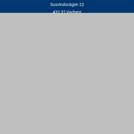
Susvindsvägen 22
432 32 Varberg
Hitta till oss
Varbergs Trä Falkenberg
Plankagårdsvägen 3
311 45 Falkenberg
Hitta till oss
Kontakt
info@varbergstra.se
Varberg:
0340 69 00 00
Falkenberg:
0346 69 00 00
Vardagar: 6:30 - 17 | Lördagar: 9 - 12 | Söndagar & röda dagar:
Stängt