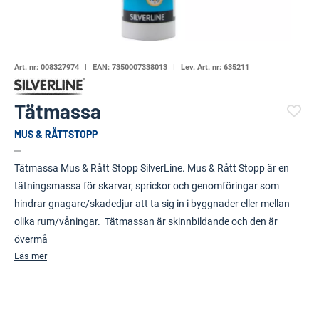
Art. nr:
008327974
EAN:
7350007338013
Lev. Art. nr:
635211
Tätmassa
MUS & RÅTTSTOPP
(25219-767)
Tätmassa Mus & Rått Stopp SilverLine. Mus & Rått Stopp är en
tätningsmassa för skarvar, sprickor och genomföringar som
hindrar gnagare/skadedjur att ta sig in i byggnader eller mellan
olika rum/våningar. Tätmassan är skinnbildande och den är
övermå
Läs mer