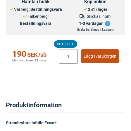
Hämta i butik
Köp online
Varberg:
Beställningsvara
2 st i lager
Falkenberg:
Skickas inom:
Beställningsvara
1-3 vardagar
(frakt beräknas i kassan)
SE PRISET!
190
SEK
/sb
Lägg i varukorgen
Moms ingår med
38
SEK
/sb
Produktinformation
Strömbrytare infälld Exxact