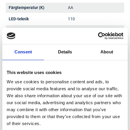
Färgtemperatur (K)
AA
LED-teknik
110
Ljusflöde (lm)
3
Ljuskälla
LED
Consent
Details
About
This website uses cookies
Dokument
We use cookies to personalise content and ads, to
provide social media features and to analyse our traffic.
We also share information about your use of our site with
our social media, advertising and analytics partners who
Produktdatablad
may combine it with other information that you’ve
provided to them or that they’ve collected from your use
of their services.