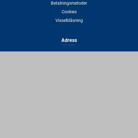
Betalningsmetoder
Cookies
Visselblåsning
Adress
Varbergs Trä Varberg
Susvindsvägen 22
432 32 Varberg
Hitta till oss
Varbergs Trä Falkenberg
Plankagårdsvägen 3
311 45 Falkenberg
Hitta till oss