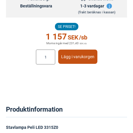
Beställningsvara
1-3 vardagar
(frakt beräknas i kassan)
SE PRISET!
1 157
SEK
/sb
Moms ingår med
231,40
SEK
/sb
Lägg i varukorgen
Produktinformation
Stavlampa Peli LED 3315Z0