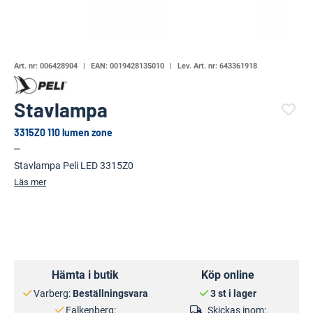
Art. nr:
006428904
EAN:
0019428135010
Lev. Art. nr:
643361918
Stavlampa
3315Z0 110 lumen zone
(83669-1465)
Stavlampa Peli LED 3315Z0
Läs mer
Hämta i butik
Köp online
Varberg:
Beställningsvara
3 st i lager
Falkenberg:
Skickas inom: