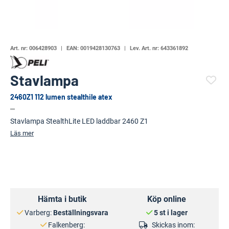
Art. nr:
006428903
EAN:
0019428130763
Lev. Art. nr:
643361892
Stavlampa
2460Z1 112 lumen stealthile atex
(83668-1465)
Stavlampa StealthLite LED laddbar 2460 Z1
Läs mer
Hämta i butik
Köp online
Varberg:
Beställningsvara
5 st i lager
Falkenberg:
Skickas inom: