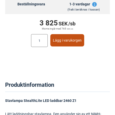
Beställningsvara
1-3 vardagar
(frakt beräknas i kassan)
3 825
SEK
/sb
Moms ingår med
765
SEK
/sb
Lägg i varukorgen
Produktinformation
Stavlampa StealthLite LED laddbar 2460 Z1
Lätt laddningsbar stavlampa. Den använder sig av ett NiMH-