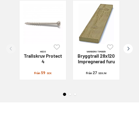
HECO
VARBERG TIMBER
Trallskruv
Protect
Bryggtrall 28x120
Sl
4
Impregnerad furu
59
27
Från
Från
SEK
SEK
/M