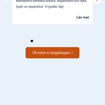
exempelvis kemiska ankare, slagankare och olika
ocks
typer av expandrar. Vi guidar dig!
hem.
Läs mer
Till resten av Byggbloggen