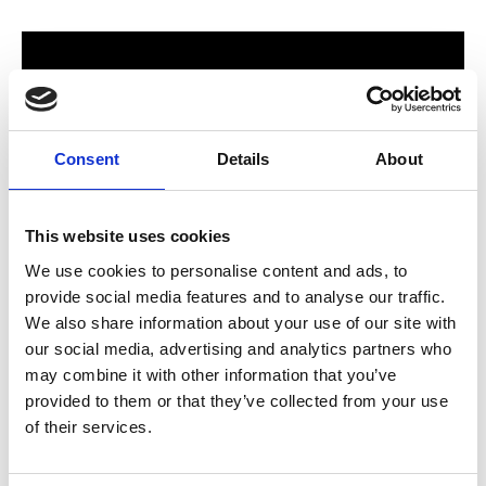
Consent
Details
About
This website uses cookies
We use cookies to personalise content and ads, to
provide social media features and to analyse our traffic.
För hela familjen
We also share information about your use of our site with
our social media, advertising and analytics partners who
2024 stod Varbergs nya butik och bygglagar klart. Förmodligen
may combine it with other information that you’ve
ett av Sveriges mest välsorterade byggvaruhus som välkomnar
provided to them or that they’ve collected from your use
både dig som konsument och proffskund. Varbergs Trä har allt
of their services.
som behövs för att bygga, renovera och utveckla ditt hem.