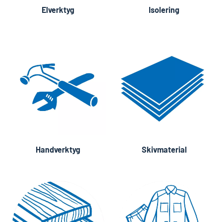
Elverktyg
Isolering
Handverktyg
Skivmaterial