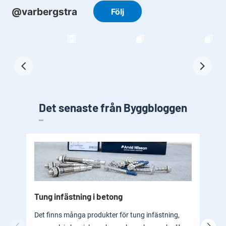
Det senaste från Byggbloggen
Tung infästning i betong
Byg
bad
Det finns många produkter för tung infästning,
En b