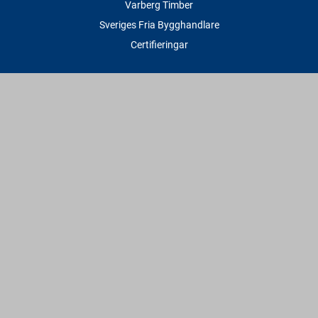
Varberg Timber
Sveriges Fria Bygghandlare
Certifieringar
Tjänster
Transport & Leverans
Gratis lånesläp
Rithjälp
Såg- & Hyvelservice
Beräknings- & Bygghjälp
Företagstjänster
Sponsring
Villkor & Fakta