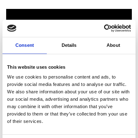
Consent
Details
About
This website uses cookies
We use cookies to personalise content and ads, to
provide social media features and to analyse our traffic.
För hela familjen
We also share information about your use of our site with
our social media, advertising and analytics partners who
2024 stod Varbergs nya butik och bygglagar klart. Förmodligen
may combine it with other information that you’ve
ett av Sveriges mest välsorterade byggvaruhus som välkomnar
provided to them or that they’ve collected from your use
både dig som konsument och proffskund. Varbergs Trä har allt
of their services.
som behövs för att bygga, renovera och utveckla ditt hem.