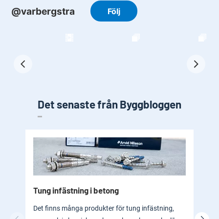
Det senaste från Byggbloggen
Tung infästning i betong
Byg
bad
Det finns många produkter för tung infästning,
En b