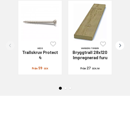
HECO
VARBERG TIMBER
Trallskruv
Protect
Bryggtrall 28x120
Sl
4
Impregnerad furu
59
27
Från
Från
SEK
SEK
/M