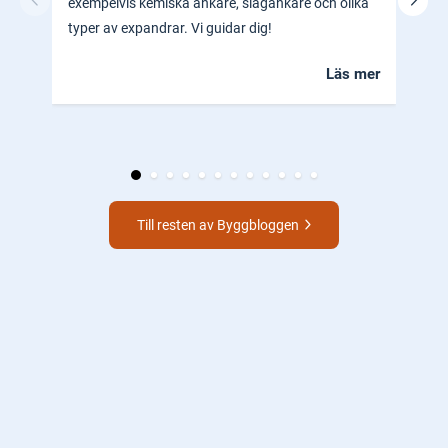
exempelvis kemiska ankare, slagankare och olika
ocks
typer av expandrar. Vi guidar dig!
hem.
Läs mer
Till resten av Byggbloggen