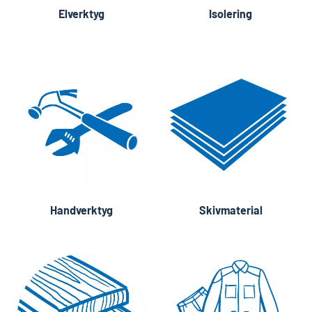
Elverktyg
Isolering
Handverktyg
Skivmaterial