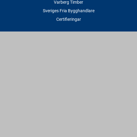
Varberg Timber
Sveriges Fria Bygghandlare
Certifieringar
Tjänster
Transport & Leverans
Gratis lånesläp
Rithjälp
Såg- & Hyvelservice
Beräknings- & Bygghjälp
Företagstjänster
Sponsring
Villkor & Fakta