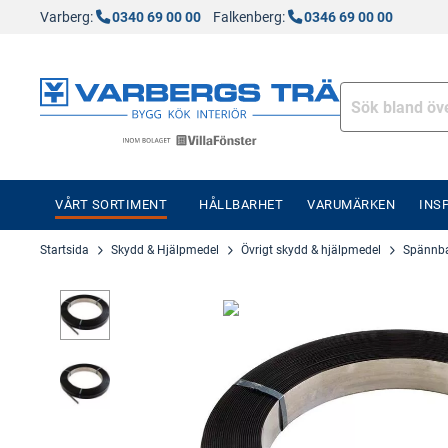
Varberg:
0340 69 00 00
Falkenberg:
0346 69 00 00
VÅRT SORTIMENT
HÅLLBARHET
VARUMÄRKEN
INS
Startsida
Skydd & Hjälpmedel
Övrigt skydd & hjälpmedel
Spännb