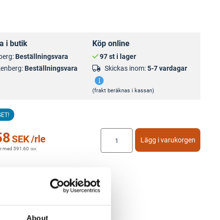
 i butik
Köp online
berg:
Beställningsvara
97 st i lager
kenberg:
Beställningsvara
Skickas inom:
5-7 vardagar
(frakt beräknas i kassan)
SET!
58
SEK
/rle
Lägg i varukorgen
r med
591,60
SEK
About