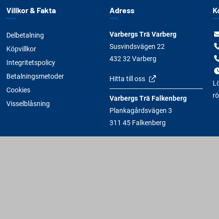
Villkor & Fakta
Adress
K
Varbergs Trä Varberg
Delbetalning
Susvindsvägen 22
Köpvillkor
432 32 Varberg
Integritetspolicy
Betalningsmetoder
Hitta till oss
Lö
Cookies
rö
Varbergs Trä Falkenberg
Visselblåsning
Plankagårdsvägen 3
311 45 Falkenberg
Hitta till oss