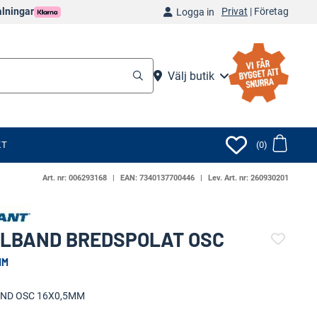
Privat
|
Företag
alningar
Logga in
Välj butik
KT
(0)
Art. nr:
006293168
EAN:
7340137700446
Lev. Art. nr:
260930201
LBAND BREDSPOLAT OSC
MM
(22927-670)
ND OSC 16X0,5MM