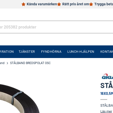
Kända varumärken
Rätt pris året om
Trygga bet
PIRATION
TJÄNSTER
FYNDHÖRNA
LUNCH-HJÄLPEN
KONTA
and
STÅLBAND BREDSPOLAT OSC
STÅ
16X0,5
STÅLBA
Läs mer