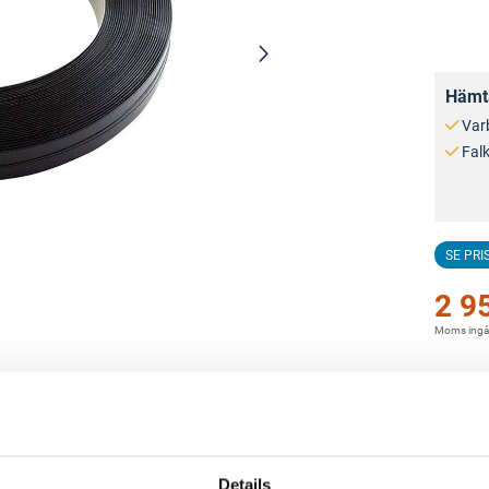
Hämta
Var
Fal
SE PRI
2 9
Moms ingå
Details