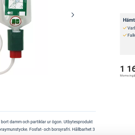
Hämta
Var
Fal
1 1
Moms ingå
 bort damm och partiklar ur ögon. Utbytesprodukt
spraymunstycke. Fosfat- och borsyrafri. Hållbarhet 3