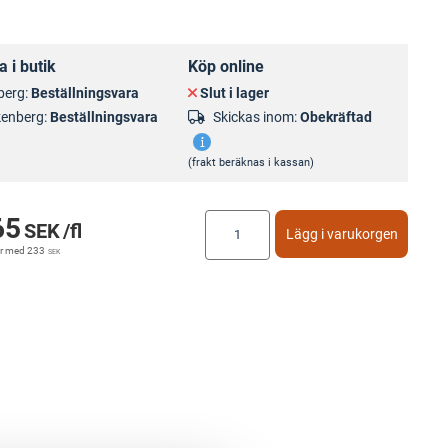
 i butik
Köp online
berg:
Beställningsvara
Slut i lager
kenberg:
Beställningsvara
Skickas inom:
Obekräftad
(frakt beräknas i kassan)
65
SEK
/fl
Lägg i varukorgen
r med
233
SEK