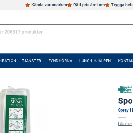
Kända varumärken
Rätt pris året om
Trygga bet
PIRATION
TJÄNSTER
FYNDHÖRNA
LUNCH-HJÄLPEN
KONTA
Spo
Spray 1 
Läs mer