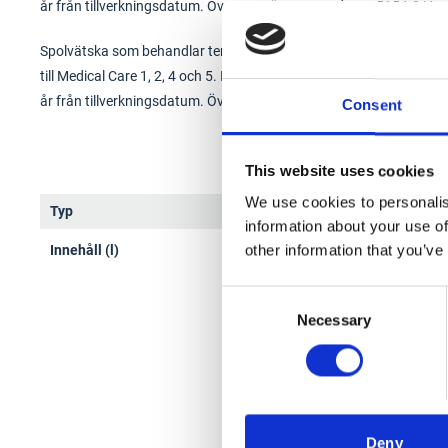
år från tillverkningsdatum. Överensstämmer med EN 15154-3/4.
Spolvätska som behandlar termiska brännskador, sårtvätt och tar
till Medical Care 1, 2, 4 och 5. Innehåller 1000 ml NaCl 0,9% med 
år från tillverkningsdatum. Överensstämmer med EN 15154-3/4.
Consent
This website uses cookies
We use cookies to personalis
Typ
Spolv
information about your use of
other information that you’ve
Innehåll (l)
1
Consent
Necessary
Selection
Deny