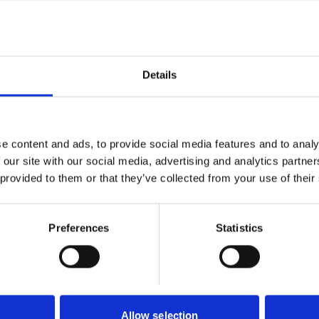
 bort damm och partiklar ur ögon. Utbytesprodukt
spraymunstycke. Fosfat- och borsyrafri. Hållbarhet 3
Details
e content and ads, to provide social media features and to analy
ätska
 our site with our social media, advertising and analytics partn
 provided to them or that they’ve collected from your use of their
Preferences
Statistics
Allow selection