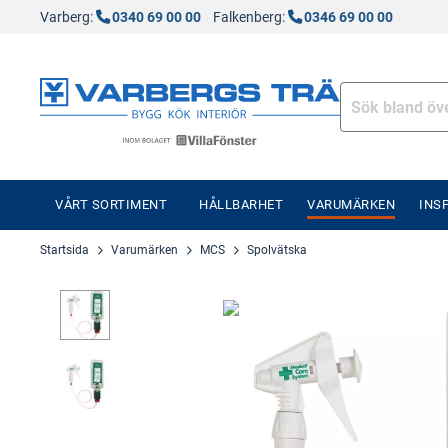
Varberg:
0340 69 00 00
Falkenberg:
0346 69 00 00
VÅRT SORTIMENT
HÅLLBARHET
VARUMÄRKEN
INS
Startsida
Varumärken
MCS
Spolvätska