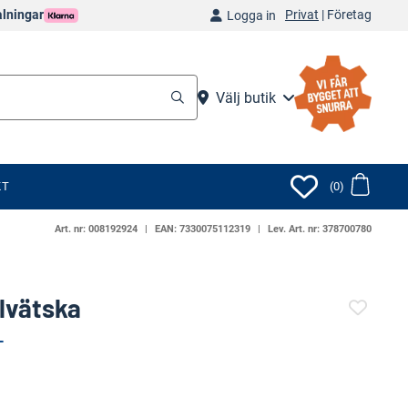
Privat
|
Företag
alningar
Logga in
Välj butik
KT
(0)
Art. nr:
008192924
EAN:
7330075112319
Lev. Art. nr:
378700780
lvätska
L
(50210-1315)