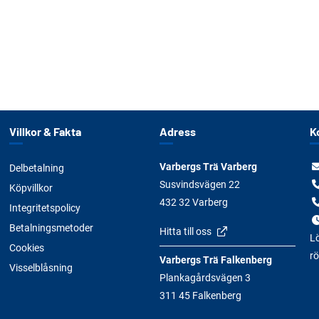
Villkor & Fakta
Adress
K
Varbergs Trä Varberg
Delbetalning
Susvindsvägen 22
Köpvillkor
432 32 Varberg
Integritetspolicy
Betalningsmetoder
Hitta till oss
Lö
Cookies
rö
Varbergs Trä Falkenberg
Visselblåsning
Plankagårdsvägen 3
311 45 Falkenberg