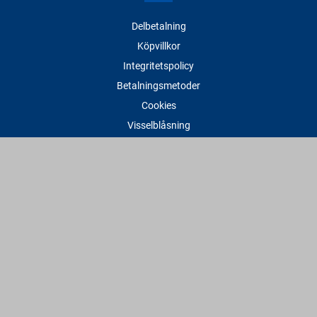
Delbetalning
Köpvillkor
Integritetspolicy
Betalningsmetoder
Cookies
Visselblåsning
Adress
Varbergs Trä Varberg
Susvindsvägen 22
432 32 Varberg
Hitta till oss
Varbergs Trä Falkenberg
Plankagårdsvägen 3