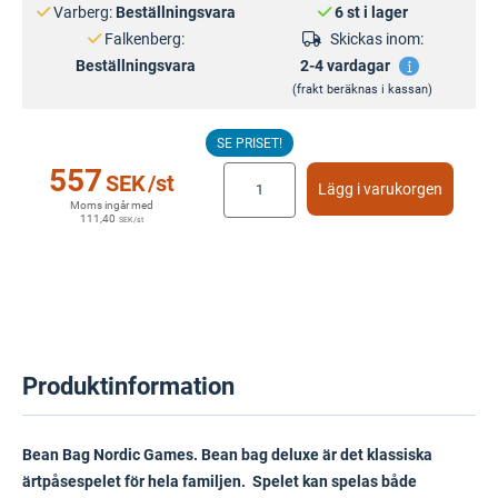
Varberg:
Beställningsvara
6 st i lager
Falkenberg:
Skickas inom:
Beställningsvara
2-4 vardagar
(frakt beräknas i kassan)
SE PRISET!
557
SEK
/st
Lägg i varukorgen
Moms ingår med
111,40
SEK
/st
Produktinformation
Bean Bag Nordic Games. Bean bag deluxe är det klassiska
ärtpåsespelet för hela familjen. Spelet kan spelas både