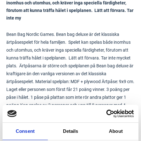
inomhus och utomhus, och kräver inga speciella färdigheter,
förutom att kunna träffa hålet i spelplanen. Lätt att förvara. Tar
inte my
Bean Bag Nordic Games. Bean bag deluxe är det klassiska
ärtpåsespelet för hela familjen. Spelet kan spelas både inomhus
och utomhus, och kräver inga speciella färdigheter, förutom att
kunna träffa hålet i spelplanen. Lätt att förvara. Tar inte mycket
plats. Ärtpåsarna är större och spelplanen på Bean bag deluxe är
kraftigare än den vanliga versionen av det klassiska
ärtpåsespelet. Material spelplan: MDF + plywood Ärtpåse: 9x9 cm.
Laget eller personen som först får 21 poäng vinner. 3 poäng per
påse i hålet. 1 påse på plattan som inte rör andra plattor ger 1
poäng.Kan spelas av 2 personer och upp till 8 personer med 4
spelare i varje lag. Innehåller : 2 st. spelplaner med resultattavla
och 8 st. ärtpåsar (4 st. grå och 4 st. lila).
Consent
Details
About