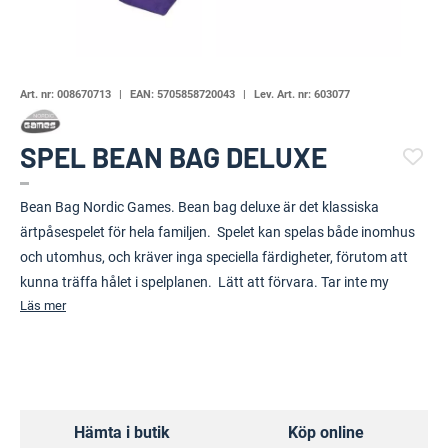
Art. nr:
008670713
EAN:
5705858720043
Lev. Art. nr:
603077
SPEL BEAN BAG DELUXE
(110799-1769)
Bean Bag Nordic Games. Bean bag deluxe är det klassiska
ärtpåsespelet för hela familjen. Spelet kan spelas både inomhus
och utomhus, och kräver inga speciella färdigheter, förutom att
kunna träffa hålet i spelplanen. Lätt att förvara. Tar inte my
Läs mer
Hämta i butik
Köp online