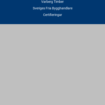
Varberg Timber
Sveriges Fria Bygghandlare
Certifieringar
Tjänster
Transport & Leverans
Gratis lånesläp
Rithjälp
Såg- & Hyvelservice
Beräknings- & Bygghjälp
Företagstjänster
Sponsring
Villkor & Fakta