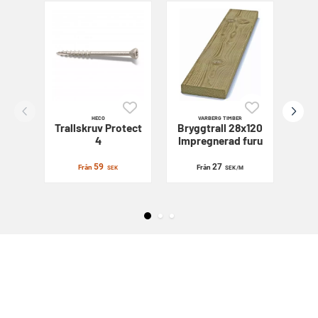
HECO
VARBERG TIMBER
Trallskruv
Protect
Bryggtrall 28x120
Sl
4
Impregnerad furu
59
27
Från
Från
SEK
SEK
/M