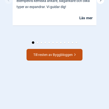
exempelvis kemiska ankare, slagankare och olika
ocks
typer av expandrar. Vi guidar dig!
hem.
Läs mer
Till resten av Byggbloggen