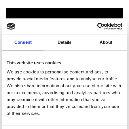
Consent
Details
About
This website uses cookies
We use cookies to personalise content and ads, to
provide social media features and to analyse our traffic.
För hela familjen
We also share information about your use of our site with
our social media, advertising and analytics partners who
2024 stod Varbergs nya butik och bygglagar klart. Förmodligen
may combine it with other information that you’ve
ett av Sveriges mest välsorterade byggvaruhus som välkomnar
provided to them or that they’ve collected from your use
både dig som konsument och proffskund. Varbergs Trä har allt
of their services.
som behövs för att bygga, renovera och utveckla ditt hem.