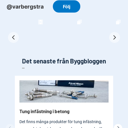
Det senaste från Byggbloggen
Tung infästning i betong
Byg
bad
Det finns många produkter för tung infästning,
En b