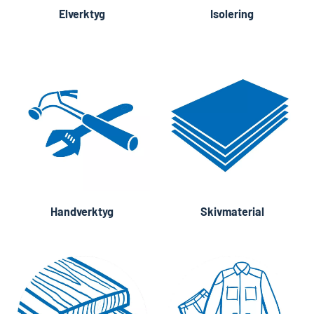
Elverktyg
Isolering
Handverktyg
Skivmaterial