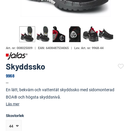
Art. nr:
008025009
EAN:
6408487534065
Lev. Art. nr:
9968-44
Skyddssko
9968
(58695-1346)
En lätt, bekväm och vattentät skyddssko med sidomonterad
BOA® och högsta skyddsnivå.
Läs mer
Skostorlek
44