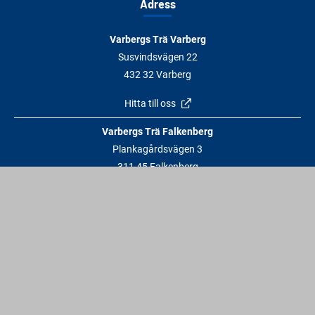
Adress
Varbergs Trä Varberg
Susvindsvägen 22
432 32 Varberg
Hitta till oss
Varbergs Trä Falkenberg
Plankagårdsvägen 3
311 45 Falkenberg
Hitta till oss
Kontakt
info@varbergstra.se
Varberg:
0340 69 00 00
Falkenberg:
0346 69 00 00