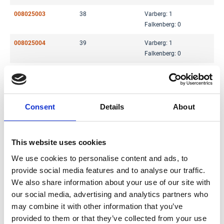
008025003
38
Varberg: 1
Falkenberg: 0
008025004
39
Varberg: 1
Falkenberg: 0
008025005
40
Varberg: 1
Falkenberg: 0
008025006
41
Varberg: 0
Consent
Details
About
Falkenberg: 0
008025007
42
Varberg: 1
Falkenberg: 0
This website uses cookies
We use cookies to personalise content and ads, to
008025008
43
Varberg: 0
provide social media features and to analyse our traffic.
Falkenberg: 0
We also share information about your use of our site with
008025009
44
Varberg: 1
our social media, advertising and analytics partners who
Falkenberg: 0
may combine it with other information that you’ve
008025010
45
Varberg: 1
provided to them or that they’ve collected from your use