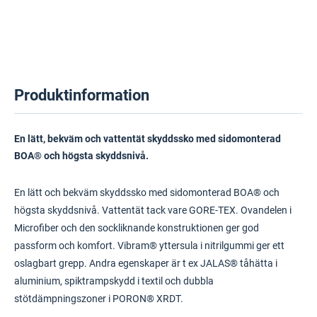
Produktinformation
En lätt, bekväm och vattentät skyddssko med sidomonterad
BOA® och högsta skyddsnivå.
En lätt och bekväm skyddssko med sidomonterad BOA® och
högsta skyddsnivå. Vattentät tack vare GORE-TEX. Ovandelen i
Microfiber och den sockliknande konstruktionen ger god
passform och komfort. Vibram® yttersula i nitrilgummi ger ett
oslagbart grepp. Andra egenskaper är t ex JALAS® tåhätta i
aluminium, spiktrampskydd i textil och dubbla
stötdämpningszoner i PORON® XRDT.