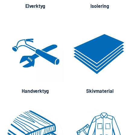
Elverktyg
Isolering
Handverktyg
Skivmaterial