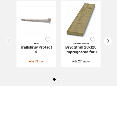
HECO
VARBERG TIMBER
Trallskruv
Protect
Bryggtrall 28x120
Sl
4
Impregnerad furu
59
27
Från
Från
SEK
SEK
/M