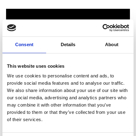
Consent
Details
About
This website uses cookies
We use cookies to personalise content and ads, to
provide social media features and to analyse our traffic.
För hela familjen
We also share information about your use of our site with
our social media, advertising and analytics partners who
2024 stod Varbergs nya butik och bygglagar klart. Förmodligen
may combine it with other information that you’ve
ett av Sveriges mest välsorterade byggvaruhus som välkomnar
provided to them or that they’ve collected from your use
både dig som konsument och proffskund. Varbergs Trä har allt
of their services.
som behövs för att bygga, renovera och utveckla ditt hem.