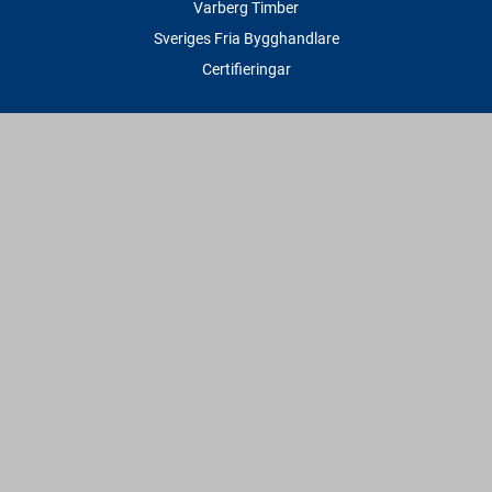
Varberg Timber
Sveriges Fria Bygghandlare
Certifieringar
Tjänster
Transport & Leverans
Gratis lånesläp
Rithjälp
Såg- & Hyvelservice
Beräknings- & Bygghjälp
Företagstjänster
Sponsring
Villkor & Fakta