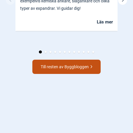
exempelvis kemiska ankare, slagankare och olika
ocks
typer av expandrar. Vi guidar dig!
hem.
Läs mer
Till resten av Byggbloggen