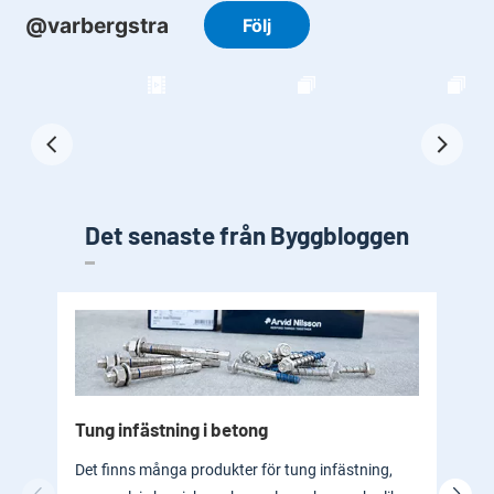
Det senaste från Byggbloggen
Tung infästning i betong
Byg
bad
Det finns många produkter för tung infästning,
En b