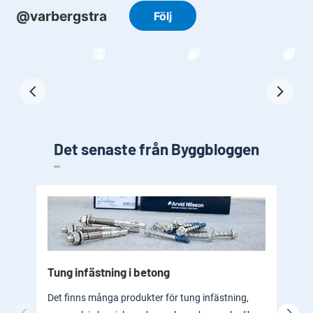
Det senaste från Byggbloggen
Tung infästning i betong
Byg
bad
Det finns många produkter för tung infästning,
En b