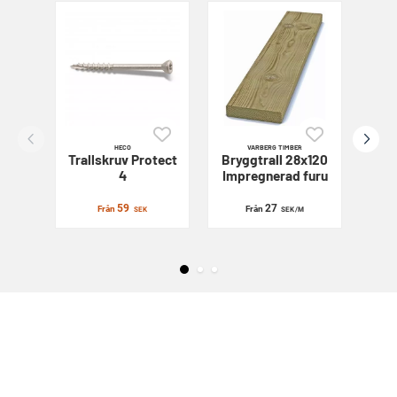
HECO
VARBERG TIMBER
Trallskruv
Protect
Bryggtrall 28x120
Sl
4
Impregnerad furu
59
27
Från
Från
SEK
SEK
/M