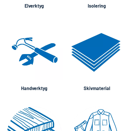
Elverktyg
Isolering
Handverktyg
Skivmaterial