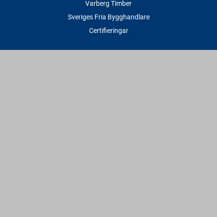
Varberg Timber
Sveriges Fria Bygghandlare
Certifieringar
Tjänster
Transport & Leverans
Gratis lånesläp
Rithjälp
Såg- & Hyvelservice
Beräknings- & Bygghjälp
Företagstjänster
Sponsring
Villkor & Fakta