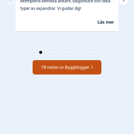
exempelvis kemiska ankare, slagankare och olika
ocks
typer av expandrar. Vi guidar dig!
hem.
Läs mer
Till resten av Byggbloggen