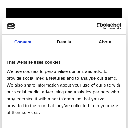
Consent
Details
About
This website uses cookies
We use cookies to personalise content and ads, to
provide social media features and to analyse our traffic.
För hela familjen
We also share information about your use of our site with
our social media, advertising and analytics partners who
2024 stod Varbergs nya butik och bygglagar klart. Förmodligen
may combine it with other information that you’ve
ett av Sveriges mest välsorterade byggvaruhus som välkomnar
provided to them or that they’ve collected from your use
både dig som konsument och proffskund. Varbergs Trä har allt
of their services.
som behövs för att bygga, renovera och utveckla ditt hem.