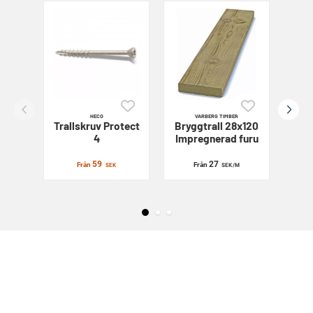
HECO
VARBERG TIMBER
Trallskruv
Protect
Bryggtrall 28x120
Sl
4
Impregnerad furu
59
27
Från
Från
SEK
SEK
/M