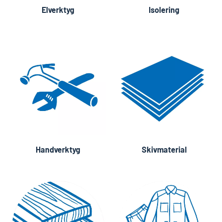
Elverktyg
Isolering
Handverktyg
Skivmaterial