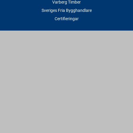
Varberg Timber
Sveriges Fria Bygghandlare
Certifieringar
Tjänster
Transport & Leverans
Gratis lånesläp
Rithjälp
Såg- & Hyvelservice
Beräknings- & Bygghjälp
Företagstjänster
Sponsring
Villkor & Fakta