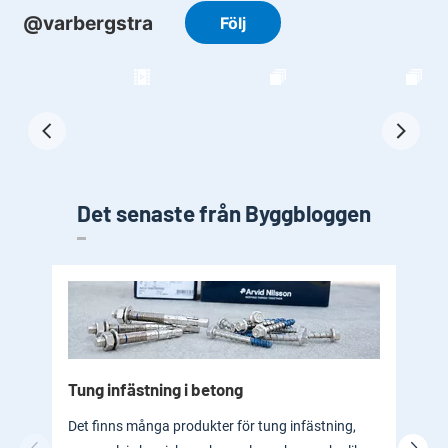
Det senaste från Byggbloggen
Tung infästning i betong
Byg
bad
Det finns många produkter för tung infästning,
En b