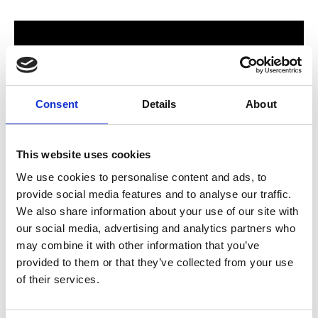
Consent
Details
About
This website uses cookies
We use cookies to personalise content and ads, to
provide social media features and to analyse our traffic.
För hela familjen
We also share information about your use of our site with
our social media, advertising and analytics partners who
2024 stod Varbergs nya butik och bygglagar klart. Förmodligen
may combine it with other information that you’ve
ett av Sveriges mest välsorterade byggvaruhus som välkomnar
provided to them or that they’ve collected from your use
både dig som konsument och proffskund. Varbergs Trä har allt
of their services.
som behövs för att bygga, renovera och utveckla ditt hem.