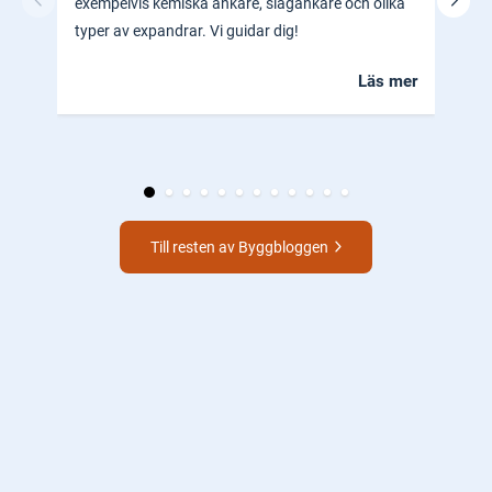
exempelvis kemiska ankare, slagankare och olika
ocks
typer av expandrar. Vi guidar dig!
hem.
Läs mer
Till resten av Byggbloggen