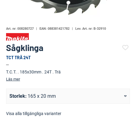
Art. nr:
008280727
EAN:
088381421782
Lev. Art. nr:
B-32910
Sågklinga
TCT TRÄ 24T
(113075-923)
T.C.T. . 185x30mm . 24T . Trä
Läs mer
Storlek
165 x 20 mm
Visa alla tillgängliga varianter