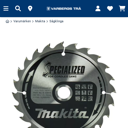
Varumärken
Makita
Sågklinga