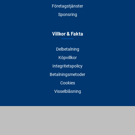
Företagstjänster
Sponsring
Villkor & Fakta
Delbetalning
Köpvillkor
Integritetspolicy
Betalningsmetoder
Cookies
Visselblåsning
Adress
Varbergs Trä Varberg
Susvindsvägen 22