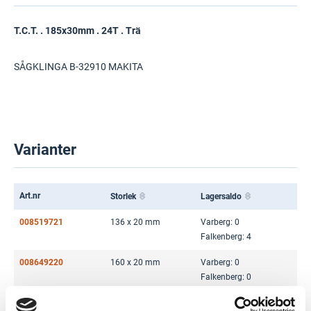
T.C.T. . 185x30mm . 24T . Trä
SÅGKLINGA B-32910 MAKITA
Varianter
Art.nr
Storlek
Lagersaldo
008519721
136 x 20 mm
Varberg: 0
Falkenberg: 4
008649220
160 x 20 mm
Varberg: 0
Falkenberg: 0
008280727
165 x 20 mm
Varberg: 61