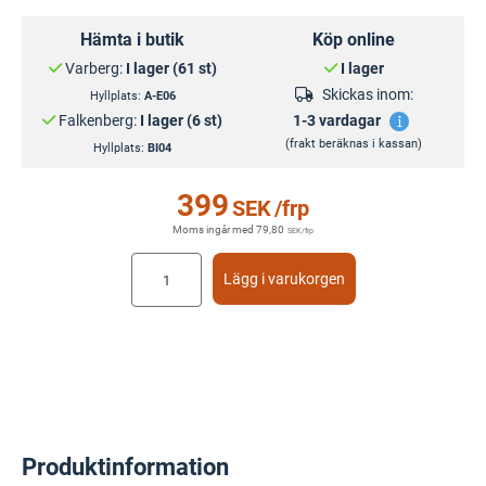
Hämta i butik
Köp online
Varberg:
I lager (61 st)
I lager
Skickas inom:
Hyllplats:
A-E06
Falkenberg:
I lager (6 st)
1-3 vardagar
(frakt beräknas i kassan)
Hyllplats:
BI04
399
SEK
/frp
Moms ingår med
79,80
SEK
/frp
Lägg i varukorgen
Produktinformation