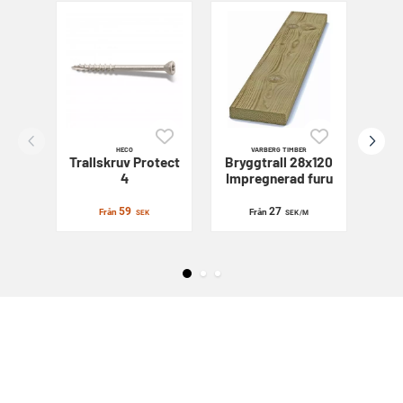
HECO
VARBERG TIMBER
Trallskruv
Protect
Bryggtrall 28x120
Sl
4
Impregnerad furu
59
27
Från
Från
SEK
SEK
/M