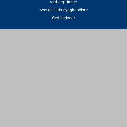
Varberg Timber
Sveriges Fria Bygghandlare
Certifieringar
Tjänster
Transport & Leverans
Gratis lånesläp
Rithjälp
Såg- & Hyvelservice
Beräknings- & Bygghjälp
Företagstjänster
Sponsring
Villkor & Fakta