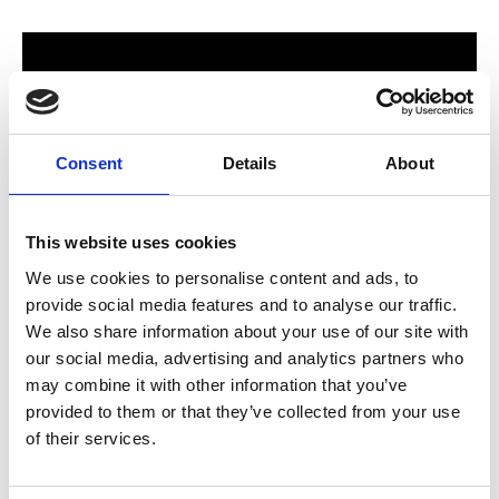
Consent
Details
About
This website uses cookies
We use cookies to personalise content and ads, to
provide social media features and to analyse our traffic.
För hela familjen
We also share information about your use of our site with
our social media, advertising and analytics partners who
2024 stod Varbergs nya butik och bygglagar klart. Förmodligen
may combine it with other information that you’ve
ett av Sveriges mest välsorterade byggvaruhus som välkomnar
provided to them or that they’ve collected from your use
både dig som konsument och proffskund. Varbergs Trä har allt
of their services.
som behövs för att bygga, renovera och utveckla ditt hem.