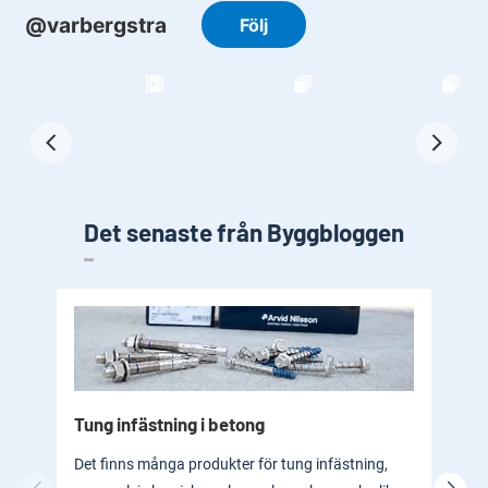
Det senaste från Byggbloggen
Tung infästning i betong
Byg
bad
Det finns många produkter för tung infästning,
En b