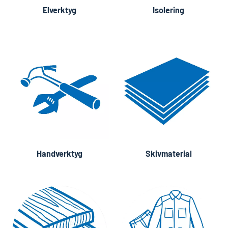
Elverktyg
Isolering
Handverktyg
Skivmaterial