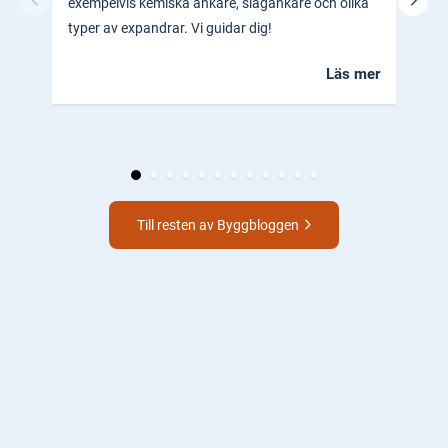
exempelvis kemiska ankare, slagankare och olika
ocks
typer av expandrar. Vi guidar dig!
hem.
Läs mer
Till resten av Byggbloggen