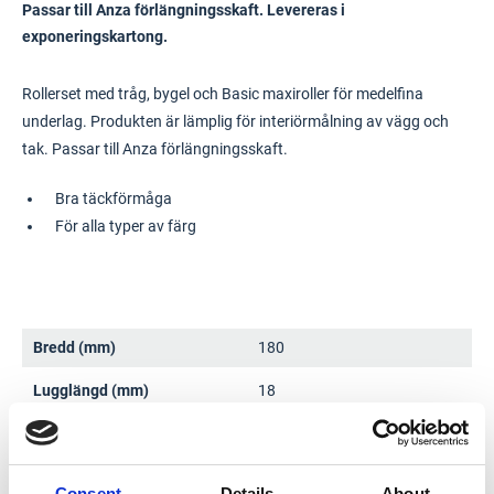
Passar till Anza förlängningsskaft. Levereras i
exponeringskartong.
Rollerset med tråg, bygel och Basic maxiroller för medelfina
underlag. Produkten är lämplig för interiörmålning av vägg och
tak. Passar till Anza förlängningsskaft.
Bra täckförmåga
För alla typer av färg
Bredd (mm)
180
Lugglängd (mm)
18
Storlek
Maxi
Typ
Roller
Consent
Details
About