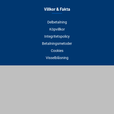
Villkor & Fakta
Delbetalning
Köpvillkor
Integritetspolicy
Betalningsmetoder
Cookies
Visselblåsning
Adress
Varbergs Trä Varberg
Susvindsvägen 22
432 32 Varberg
Hitta till oss