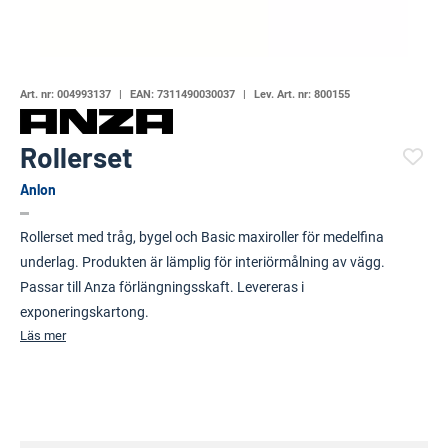
Art. nr:
004993137
EAN:
7311490030037
Lev. Art. nr:
800155
Rollerset
Anlon
(27747-599)
Rollerset med tråg, bygel och Basic maxiroller för medelfina
underlag. Produkten är lämplig för interiörmålning av vägg.
Passar till Anza förlängningsskaft. Levereras i
exponeringskartong.
Läs mer