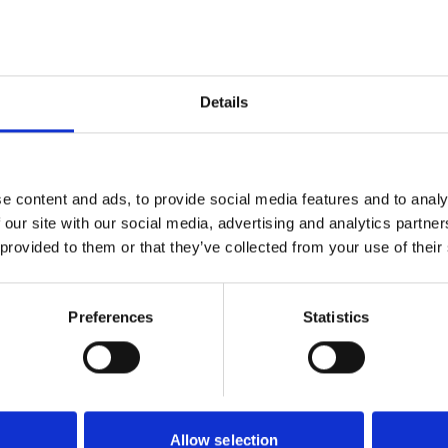
rmodligen ett av Sveriges mest
 byggvaruhus som välkomnar både
sument och proffskund. Varbergs
som behövs för att bygga, renovera
Details
och utveckla ditt hem.
e content and ads, to provide social media features and to analy
 our site with our social media, advertising and analytics partn
 provided to them or that they’ve collected from your use of their
Preferences
Statistics
Nytt från "sociala" världen
Allow selection