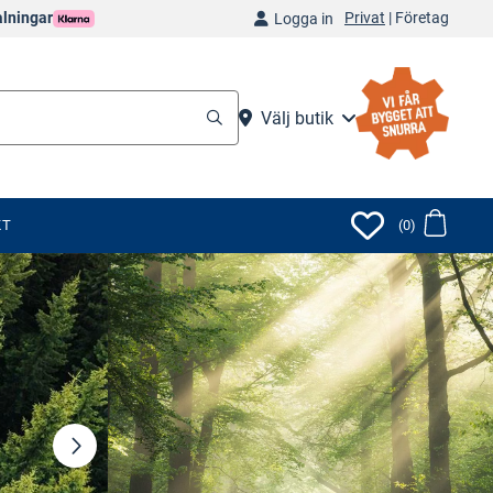
Privat
|
Företag
alningar
Logga in
Välj butik
KT
(0)