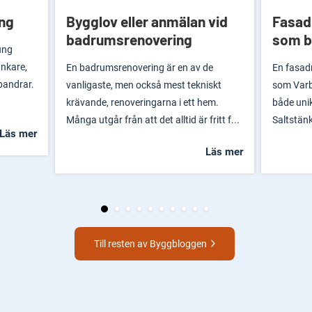
ong
Bygglov eller anmälan vid
Fasadr
badrumsrenovering
som b
ung
ankare,
En badrumsrenovering är en av de
En fasad
pandrar.
vanligaste, men också mest tekniskt
som Varb
krävande, renoveringarna i ett hem.
både unik
Många utgår från att det alltid är fritt f...
Saltstänk
Läs mer
Läs mer
Till resten av Byggbloggen