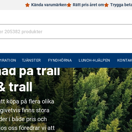
Kända varumärken
Rätt pris året om
Trygga bet
PIRATION
TJÄNSTER
FYNDHÖRNA
LUNCH-HJÄLPEN
KONTA
nad på trall
& trall
att köpa på flera olika
 givetvis finns stora
der i både pris och
os oss föredrar vi att