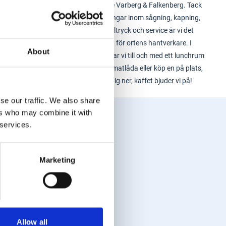
sortimentet i både Varberg & Falkenberg. Tack
vare helhetslösningar inom sågning, kapning,
transport, profiltryck och service är vi det
självklara valet för ortens hantverkare. I
About
Varbergsbutiken har vi till och med ett lunchrum
- ta med din egen matlåda eller köp en på plats,
mikra och slå dig ner, kaffet bjuder vi på!
se our traffic. We also share
ers who may combine it with
 services.
Marketing
Allow all