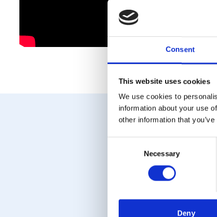
klart. Fö
välsorterade
dig som kon
Trä har allt 
Consent
This website uses cookies
We use cookies to personalis
information about your use of
other information that you’ve
Consent
Necessary
Selection
Deny