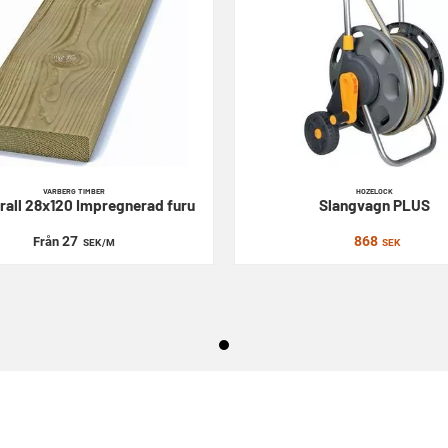
VARBERG TIMBER
HOZELOCK
rall 28x120
Impregnerad furu
Slangvagn
PLUS
27
868
Från
SEK
/M
SEK