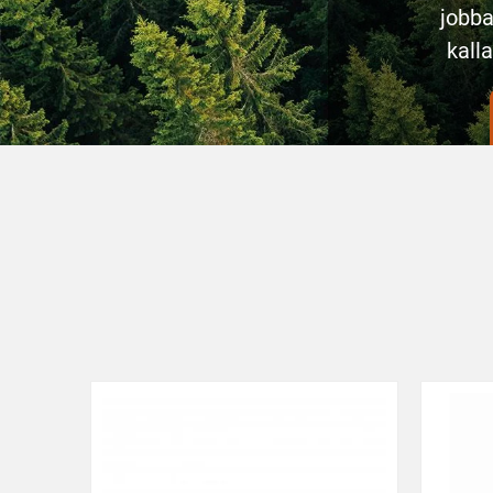
jobb
kall