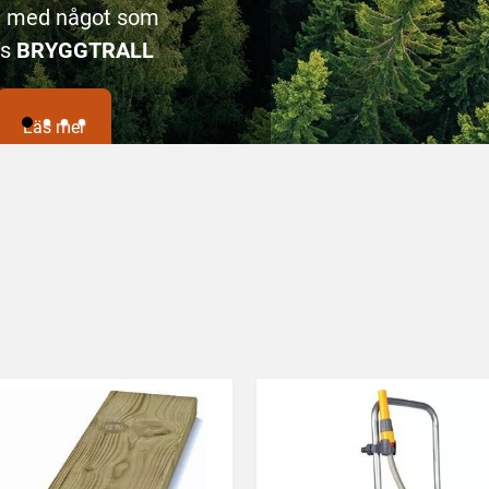
a med något som
as
BRYGGTRALL
Läs mer