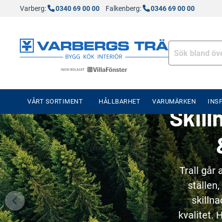
Varberg:
0340 69 00 00
Falkenberg:
0346 69 00 00
VÅRT SORTIMENT
HÅLLBARHET
VARUMÄRKEN
INS
Skill
Trall går 
ställen,
skillna
kvalitet.
H