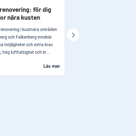
enovering: för dig
Användarvänlig gasdri
or nära kusten
ankarspikpistol
renovering i kustnära områden
En ankarspikpistol är speciellt de
erg och Falkenberg innebär
för infästning av beslag. Paslode
a möjligheter och extra krav.
PPN50Xi är som gjord för den som 
, hög luftfuktighet och kr...
jobbet klart snabbt och smidigt...
Läs mer
L