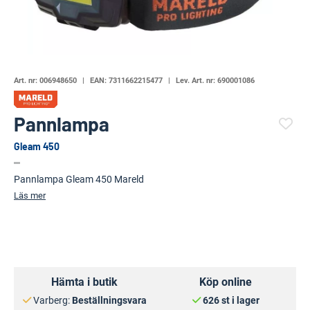
Art. nr:
006948650
EAN:
7311662215477
Lev. Art. nr:
690001086
Pannlampa
Gleam 450
(5477-)
Pannlampa Gleam 450 Mareld
Läs mer
Hämta i butik
Köp online
Varberg:
Beställningsvara
626 st i lager