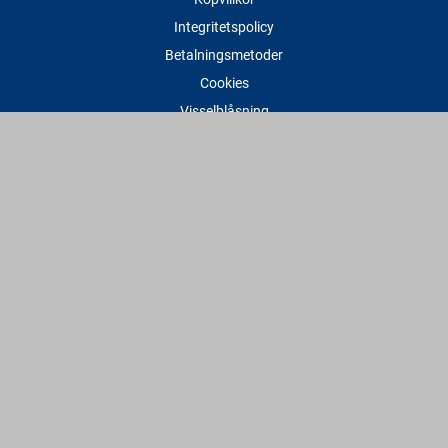
Integritetspolicy
Betalningsmetoder
Cookies
Visselblåsning
Adress
Varbergs Trä Varberg
Susvindsvägen 22
432 32 Varberg
Hitta till oss
Varbergs Trä Falkenberg
Plankagårdsvägen 3
311 45 Falkenberg
Hitta till oss