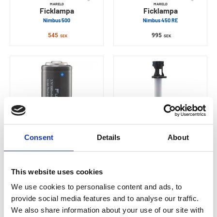
MARELD
MARELD
Ficklampa
Ficklampa
Nimbus 500
Nimbus 450 RE
545
995
SEK
SEK
Consent
Details
About
MARELD
MARELD
Reservbatteri
Arbetslampa
This website uses cookies
Nimbus 3000 RE
Intense 23000
We use cookies to personalise content and ads, to
829
8 800
SEK
SEK
provide social media features and to analyse our traffic.
We also share information about your use of our site with