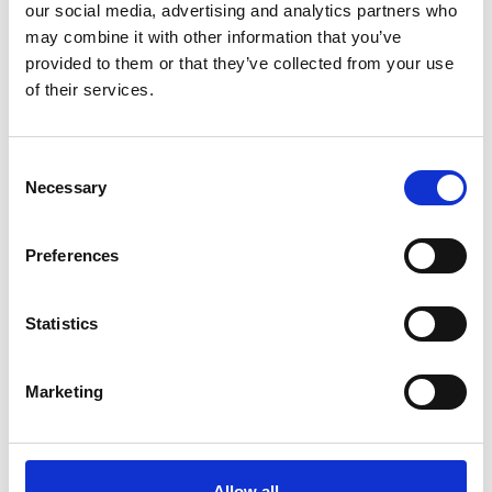
our social media, advertising and analytics partners who
may combine it with other information that you’ve
provided to them or that they’ve collected from your use
of their services.
Consent
Necessary
Selection
MARELD
MARELD
Ficklampa
Arbetslampa med sensor
Nimbus 450
Vapor 20000
Preferences
835
5 580
SEK
SEK
Statistics
Marketing
Allow all