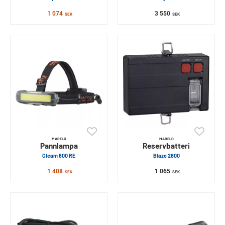
1 074
3 550
SEK
SEK
MARELD
MARELD
Pannlampa
Reservbatteri
Gleam 600 RE
Blaze 2800
1 408
1 065
SEK
SEK