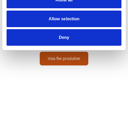
MARELD
Allow selection
Arbetslampa med sensor
Vapor 8000
5 325
SEK
Deny
Visa fler produkter