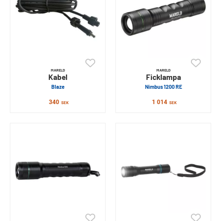
MARELD
MARELD
Kabel
Ficklampa
Blaze
Nimbus 1200 RE
340
1 014
SEK
SEK