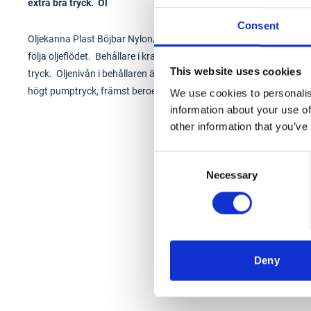
extra bra tryck. Ol
Consent
Oljekanna Plast Böjbar Nylon/Flexpip Kabi. Böjbar nylon/flexpip me
följa oljeflödet. Behållare i kraftig köld och värmebeständig plas
This website uses cookies
tryck. Oljenivån i behållaren är synlig runt om. Konisk nippel för
högt pumptryck, främst beroende på den patenterade pumpen helt i
We use cookies to personalis
information about your use of
other information that you’ve
Consent
Necessary
Selection
Deny