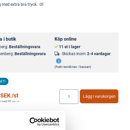
 med extra bra tryck. Ol
 i butik
Köp online
berg:
Beställningsvara
11 st i lager
kenberg:
Beställningsvara
Skickas inom:
2-4 vardagar
(frakt beräknas i kassan)
SET!
SEK
/st
Lägg i varukorgen
r med
93
SEK
/st