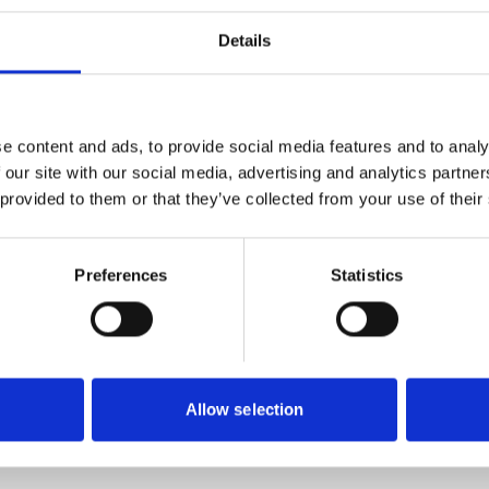
Details
d konisk nippel. Transparent, vilket gör att du kan
t med patenterad pump helt i mässing med extra bra
 bästa åtkomlighet. Oljekanna med lång livslängd och
 mässing som sitter i varje kanna.
e content and ads, to provide social media features and to analy
 our site with our social media, advertising and analytics partn
 provided to them or that they’ve collected from your use of their
Preferences
Statistics
Allow selection