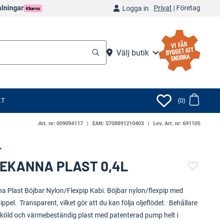
Privat
|
Företag
alningar
Logga in
Välj butik
KT
(0)
Art. nr:
009094117
EAN:
5708891210403
Lev. Art. nr:
691105
EKANNA PLAST 0,4L
(111976-1822)
na Plast Böjbar Nylon/Flexpip Kabi. Böjbar nylon/flexpip med
ippel. Transparent, vilket gör att du kan följa oljeflödet. Behållare
ig köld och värmebeständig plast med patenterad pump helt i