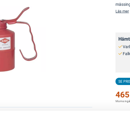
mässing
Läs mer
Hämta
Var
Fal
SE PRI
465
Moms ingå
med konisk nippel. Transparent, vilket gör att du
ig plast med patenterad pump helt i mässing med