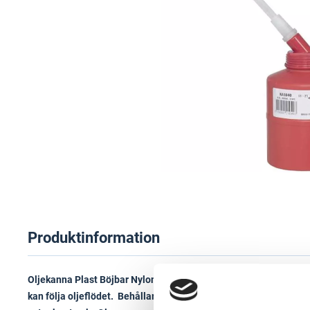
Produktinformation
Oljekanna Plast Böjbar Nylon/Flexpip Kabi. Böjbar nylon/flexpip 
kan följa oljeflödet. Behållare i kraftig köld och värmebeständ