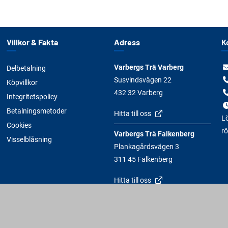
Villkor & Fakta
Adress
K
Varbergs Trä Varberg
Delbetalning
Susvindsvägen 22
Köpvillkor
432 32 Varberg
Integritetspolicy
Betalningsmetoder
Hitta till oss
Lö
Cookies
rö
Varbergs Trä Falkenberg
Visselblåsning
Plankagårdsvägen 3
311 45 Falkenberg
Hitta till oss