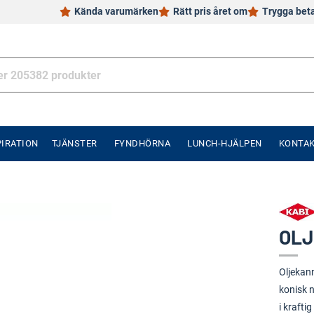
Kända varumärken
Rätt pris året om
Trygga bet
PIRATION
TJÄNSTER
FYNDHÖRNA
LUNCH-HJÄLPEN
KONTA
OLJ
Oljekan
konisk n
i kraft