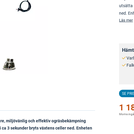
utsätta 
ned. Enh
Läs mer
Hämta
Var
Fal
SE PRI
1 1
Moms ingå
e, miljövänlig och effektiv ogräsbekämpning
i ca 3 sekunder bryts växtens celler ned. Enheten