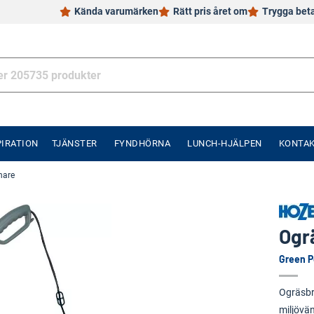
Kända varumärken
Rätt pris året om
Trygga bet
PIRATION
TJÄNSTER
FYNDHÖRNA
LUNCH-HJÄLPEN
KONTA
nare
Ogr
Green 
Ogräsbr
miljövä