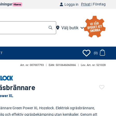
Privat
|
Företag
alningar
Logga in
Välj butik
KT
(0)
Art. nr:
007007793
EAN:
5010646060066
Lev. Art. nr:
521028
äsbrännare
Power XL
(41711-)
ännare Green Power XL Hozelock. Elektrisk ogräsbrännare,
nlig och effektiv ogräsbekämpning utan kemikalier. Genom att