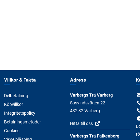
Villkor & Fakta
Adress
K
Varbergs Trä Varberg
Delbetalning
Susvindsvägen 22
Köpvillkor
432 32 Varberg
Integritetspolicy
Betalningsmetoder
Hitta till oss
Lö
Cookies
rö
Varbergs Trä Falkenberg
Visselblåsning