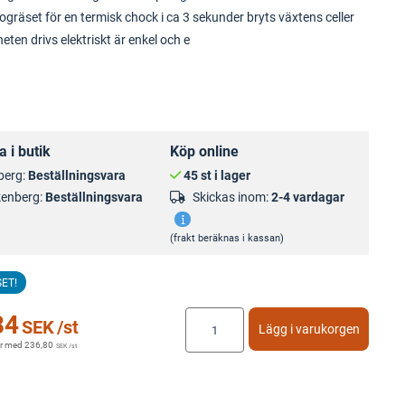
ogräset för en termisk chock i ca 3 sekunder bryts växtens celler
eten drivs elektriskt är enkel och e
 i butik
Köp online
berg:
Beställningsvara
45 st i lager
kenberg:
Beställningsvara
Skickas inom:
2-4 vardagar
(frakt beräknas i kassan)
SET!
84
SEK
/st
Lägg i varukorgen
r med
236,80
SEK
/st