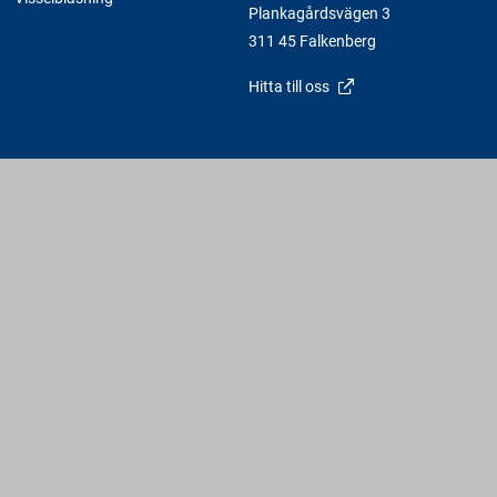
Plankagårdsvägen 3
311 45 Falkenberg
Hitta till oss
Varbergs Trä - En av Sveriges Fria Bygghandlare