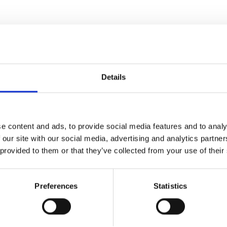
, miljövänlig och effektiv ogräsbekämpning utan
sekunder bryts växtens celler ned. Enheten drivs
hövs några extra tillbehör ex. gas. Går även att
0W och upp till 600°C. Levereras med 1 st XL 25 cm
Details
e content and ads, to provide social media features and to analy
sbrännare
 our site with our social media, advertising and analytics partn
 provided to them or that they’ve collected from your use of their
192
Preferences
Statistics