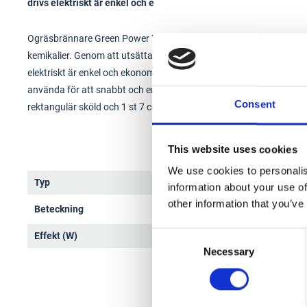
drivs elektriskt är enkel och e
Ogräsbrännare Green Power XL Hozelock. Elektrisk ogräsbrännare
kemikalier. Genom att utsätta ogräset för en termisk chock i ca 3 
elektriskt är enkel och ekonomisk att använda eftersom det inte be
använda för att snabbt och enkelt tända grillen. Motoreffekt 200
Consent
rektangulär sköld och 1 st 7 cm rund sköld.
This website uses cookies
We use cookies to personalis
Typ
Ogrä
information about your use of
other information that you’ve
Beteckning
28-4
Consent
Effekt (W)
2000
Necessary
Selection