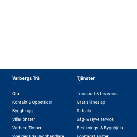
Varbergs Trä
Tjänster
Om
Transport & Leverans
Kontakt & Öppettider
Gratis lånesläp
Byggblogg
Rithjälp
VillaFönster
Såg- & Hyvelservice
Varberg Timber
Beräknings- & Bygghjälp
Sveriges Fria Bygghandlare
Företagstjänster