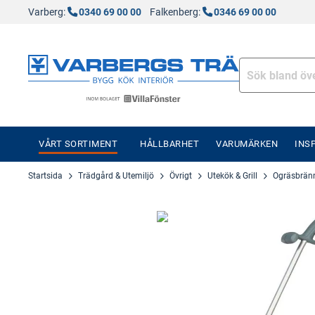
Varberg:
0340 69 00 00
Falkenberg:
0346 69 00 00
VÅRT SORTIMENT
HÅLLBARHET
VARUMÄRKEN
INS
Startsida
Trädgård & Utemiljö
Övrigt
Utekök & Grill
Ogräsbrän