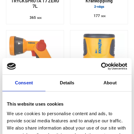
TRYCKSPRUTA T7 ZERO
Krankoppling
7L
2-vägs
177
SEK
365
SEK
Consent
Details
About
HOZELOCK
HOZELOCK
Spriklerpistol
Snabbkoppling
Multispray
SOFT
This website uses cookies
256
60
SEK
SEK
We use cookies to personalise content and ads, to
provide social media features and to analyse our traffic.
We also share information about your use of our site with