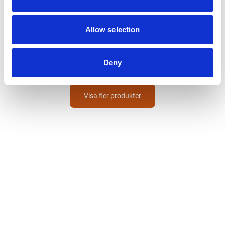
HOZELOCK
Krankoppling
Allow selection
1/2 & 3/4
55
SEK
Deny
Visa fler produkter