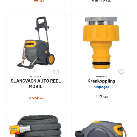
1 184
410
Från
SEK
SEK
HOZELOCK
HOZELOCK
SLANGVAGN AUTO REEL
Krankoppling
MOBIL
Fingängad
119
SEK
2 524
SEK