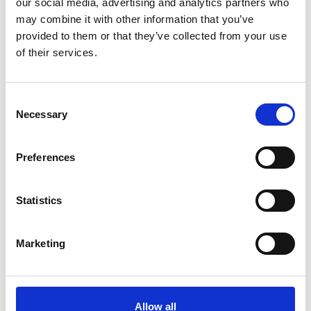
our social media, advertising and analytics partners who
may combine it with other information that you’ve
provided to them or that they’ve collected from your use
of their services.
Consent
Necessary
Selection
HOZELOCK
HOZELOCK
Slangvagn
Slang
45
Select
Preferences
675
256
Från
SEK
SEK
Statistics
Marketing
Allow all