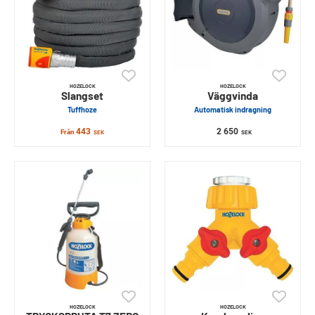
HOZELOCK
HOZELOCK
Slangset
Väggvinda
Tuffhoze
Automatisk indragning
443
2 650
Från
SEK
SEK
HOZELOCK
HOZELOCK