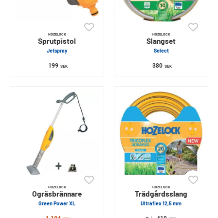
HOZELOCK
HOZELOCK
Sprutpistol
Slangset
Jetspray
Select
199
380
SEK
SEK
HOZELOCK
HOZELOCK
Ogräsbrännare
Trädgårdsslang
Green Power XL
Ultraflex 12,5 mm