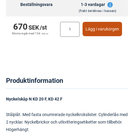
Beställningsvara
1-3 vardagar
(frakt beräknas i kassan)
670
SEK
/st
Lägg i varukorgen
Moms ingår med
134
SEK
/st
Produktinformation
Nyckelskåp N KD 20 F, KD 42 F
Stålplåt. Med fasta onumrerade nyckelkrokslister. Cylinderlås med
2 nycklar. Nyckelbrickor och utkvitteringsetiketter som tillbehör.
Högerhängt.