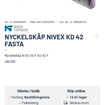
Art. nr:
002905969
EAN:
4011238750021
Lev. Art. nr:
408200103
NYCKELSKÅP NIVEX KD 42
FASTA
(80559-1434)
Nyckelskåp N KD 20 F, KD 42 F
Läs mer
Hämta i butik
Köp online
Varberg:
Beställningsvara
12 st i lager
Falkenberg:
Skickas inom: