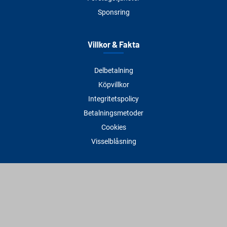
Sponsring
Villkor & Fakta
Delbetalning
Köpvillkor
Integritetspolicy
Betalningsmetoder
Cookies
Visselblåsning
Adress
Varbergs Trä Varberg
Susvindsvägen 22
432 32 Varberg