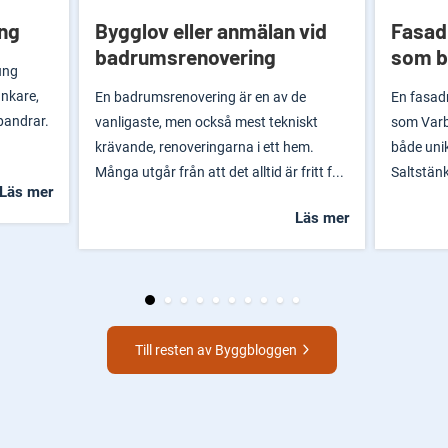
ong
Bygglov eller anmälan vid
Fasadr
badrumsrenovering
som b
ung
ankare,
En badrumsrenovering är en av de
En fasad
pandrar.
vanligaste, men också mest tekniskt
som Varb
krävande, renoveringarna i ett hem.
både unik
Många utgår från att det alltid är fritt f...
Saltstänk
Läs mer
Läs mer
Till resten av Byggbloggen