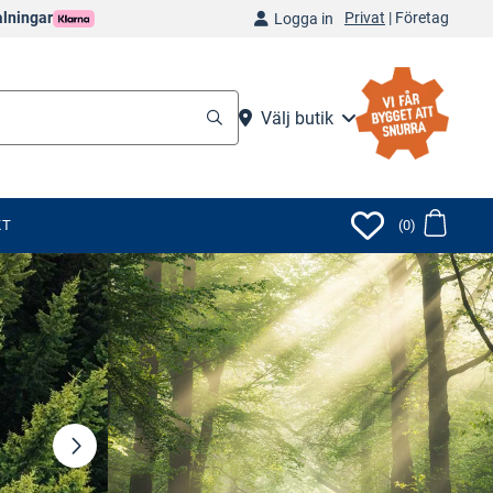
Privat
|
Företag
alningar
Logga in
Välj butik
KT
(0)