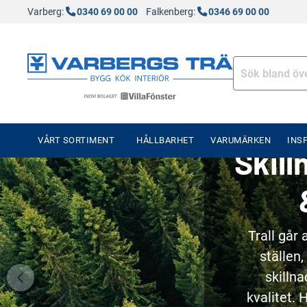
Varberg:
0340 69 00 00
Falkenberg:
0346 69 00 00
VÅRT SORTIMENT
HÅLLBARHET
VARUMÄRKEN
INS
Skill
Trall går 
ställen,
skillna
kvalitet.
H