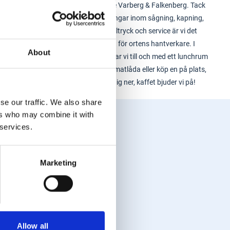
sortimentet i både Varberg & Falkenberg. Tack
vare helhetslösningar inom sågning, kapning,
transport, profiltryck och service är vi det
självklara valet för ortens hantverkare. I
About
Varbergsbutiken har vi till och med ett lunchrum
- ta med din egen matlåda eller köp en på plats,
mikra och slå dig ner, kaffet bjuder vi på!
se our traffic. We also share
ers who may combine it with
 services.
Marketing
Allow all