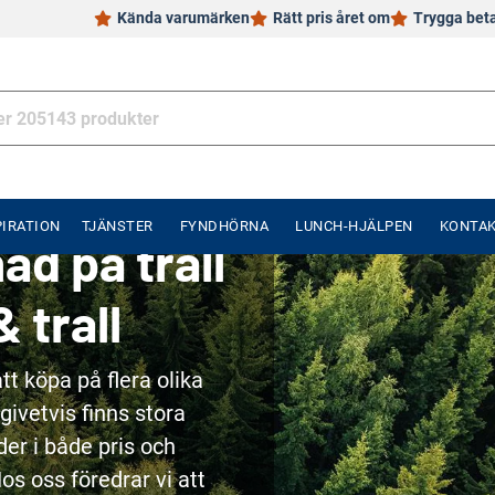
Kända varumärken
Rätt pris året om
Trygga bet
PIRATION
TJÄNSTER
FYNDHÖRNA
LUNCH-HJÄLPEN
KONTA
nad på trall
& trall
att köpa på flera olika
 givetvis finns stora
der i både pris och
os oss föredrar vi att