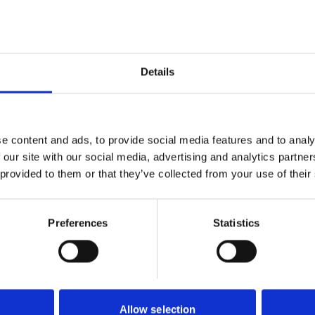
rmodligen ett av Sveriges mest
 byggvaruhus som välkomnar både
sument och proffskund. Varbergs
som behövs för att bygga, renovera
Details
och utveckla ditt hem.
e content and ads, to provide social media features and to analy
 our site with our social media, advertising and analytics partn
 provided to them or that they’ve collected from your use of their
Preferences
Statistics
Nytt från "sociala" världen
Allow selection