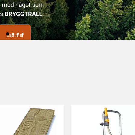
a med något som
as
BRYGGTRALL
Läs mer