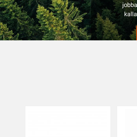
jobb
kall