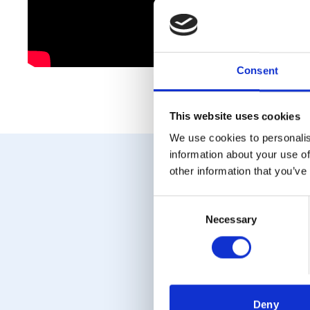
klart. Fö
välsorterade
dig som kon
Trä har allt 
Consent
This website uses cookies
We use cookies to personalis
information about your use of
other information that you’ve
Consent
Necessary
Selection
Deny