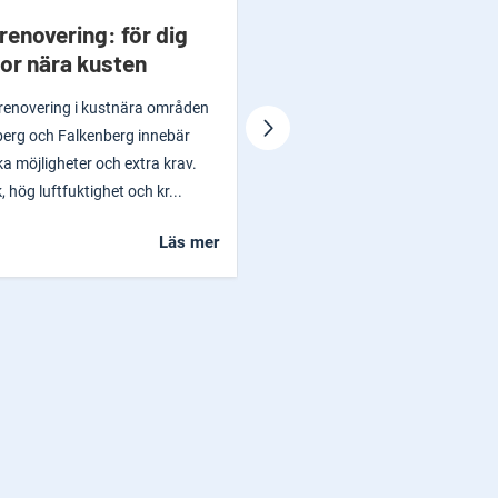
enovering: för dig
Användarvänlig gasdri
or nära kusten
ankarspikpistol
renovering i kustnära områden
En ankarspikpistol är speciellt de
erg och Falkenberg innebär
för infästning av beslag. Paslode
a möjligheter och extra krav.
PPN50Xi är som gjord för den som 
, hög luftfuktighet och kr...
jobbet klart snabbt och smidigt...
Läs mer
L