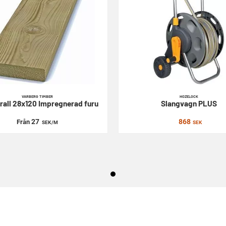
VARBERG TIMBER
HOZELOCK
rall 28x120
Impregnerad furu
Slangvagn
PLUS
27
868
Från
SEK
/M
SEK