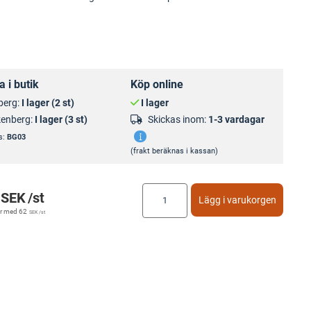
 i butik
Köp online
berg:
I lager (2 st)
I lager
kenberg:
I lager (3 st)
Skickas inom:
1-3 vardagar
s:
BG03
(frakt beräknas i kassan)
SEK
/st
Lägg i varukorgen
r med
62
SEK
/st