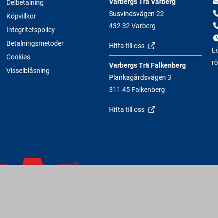
Varbergs Trä Varberg
Delbetalning
Susvindsvägen 22
Köpvillkor
432 32 Varberg
Integritetspolicy
Betalningsmetoder
Hitta till oss
Lö
Cookies
rö
Varbergs Trä Falkenberg
Visselblåsning
Plankagårdsvägen 3
311 45 Falkenberg
Hitta till oss