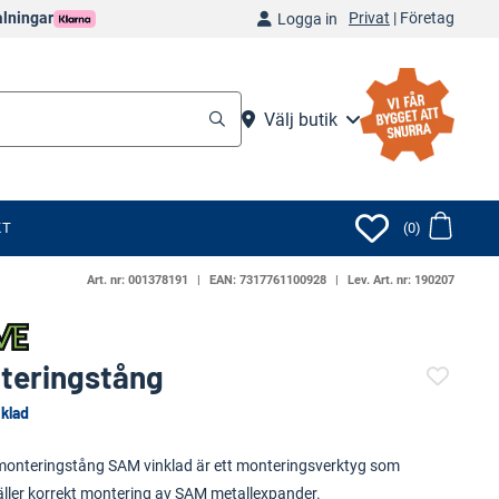
Privat
|
Företag
alningar
Logga in
Välj butik
KT
(0)
Art. nr:
001378191
EAN:
7317761100928
Lev. Art. nr:
190207
teringstång
klad
(120378-)
onteringstång SAM vinklad är ett monteringsverktyg som
äller korrekt montering av SAM metallexpander.