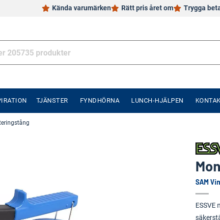
Kända varumärken
Rätt pris året om
Trygga bet
PIRATION
TJÄNSTER
FYNDHÖRNA
LUNCH-HJÄLPEN
KONTA
eringstång
Mon
SAM Vin
ESSVE m
säkerst