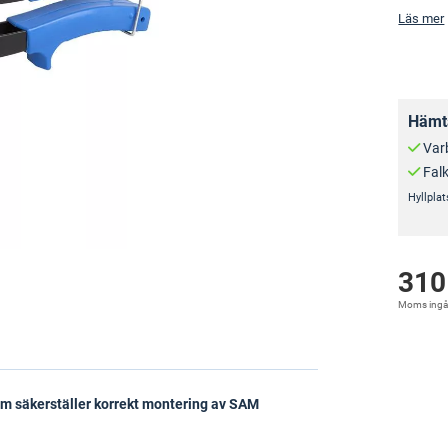
Läs mer
Hämta
Var
Fal
Hyllplat
310
Moms ingå
m säkerställer korrekt montering av SAM