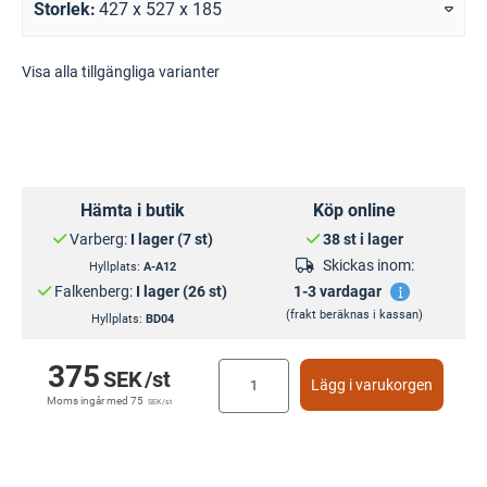
Storlek
427 x 527 x 185
Visa alla tillgängliga varianter
Hämta i butik
Köp online
Varberg:
I lager (7 st)
38 st i lager
Skickas inom:
Hyllplats:
A-A12
Falkenberg:
I lager (26 st)
1-3 vardagar
(frakt beräknas i kassan)
Hyllplats:
BD04
375
SEK
/st
Lägg i varukorgen
Moms ingår med
75
SEK
/st