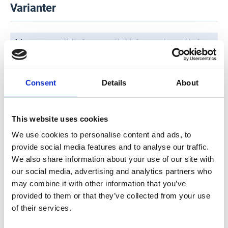
Varianter
Art.nr
Kulör
Storlek
Lagersaldo
009100860
Grafit
427 x 527 x 185
Varberg: 0
Falkenberg: 0
Consent
Details
About
009119877
Grafit
427 x 527 x 285
Varberg: 0
Falkenberg: 0
This website uses cookies
009119876
Grafit
427 x 527 x 85
Varberg: 0
Falkenberg: 0
We use cookies to personalise content and ads, to
provide social media features and to analyse our traffic.
004047154
Vit
327 x 527 x 185
Varberg: 0
We also share information about your use of our site with
Falkenberg: 0
our social media, advertising and analytics partners who
004047155
Vit
327 x 527 x 285
Varberg: 0
may combine it with other information that you’ve
Falkenberg: 0
provided to them or that they’ve collected from your use
of their services.
004047153
Vit
327 x 527 x 85
Varberg: 0
Falkenberg: 0