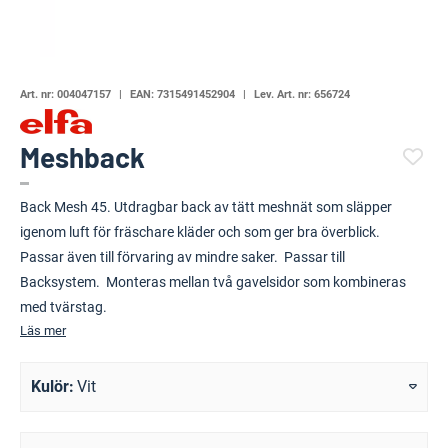
Art. nr:
004047157
EAN:
7315491452904
Lev. Art. nr:
656724
Meshback
(113021-)
Back Mesh 45. Utdragbar back av tätt meshnät som släpper
igenom luft för fräschare kläder och som ger bra överblick.
Passar även till förvaring av mindre saker. Passar till
Backsystem. Monteras mellan två gavelsidor som kombineras
med tvärstag.
Läs mer
Kulör
Vit