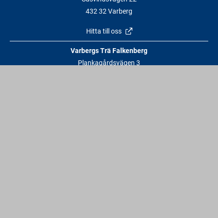
432 32 Varberg
Hitta till oss
Varbergs Trä Falkenberg
Plankagårdsvägen 3
311 45 Falkenberg
Hitta till oss
Kontakt
info@varbergstra.se
Varberg:
0340 69 00 00
Falkenberg:
0346 69 00 00
Vardagar: 6:30 - 17 | Lördagar: 9 - 12 | Söndagar & röda dagar:
Stängt