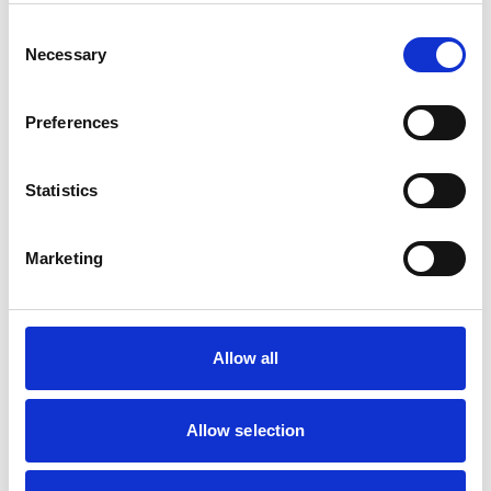
004047157
Vit
427 x 527 x 185
Varberg: 7
Consent
Falkenberg: 26
Necessary
Selection
004047158
Vit
427 x 527 x 285
Varberg: 0
Falkenberg: 14
Preferences
004047156
Vit
427 x 527 x 85
Varberg: 4
Falkenberg: 7
Statistics
004047160
Vit
527 x 527 x 185
Varberg: 6
Falkenberg: 15
Marketing
004047161
Vit
527 x 527 x 285
Varberg: 4
Falkenberg: 10
004047159
Vit
527 x 527 x 85
Varberg: 12
Allow all
Falkenberg: 9
Allow selection