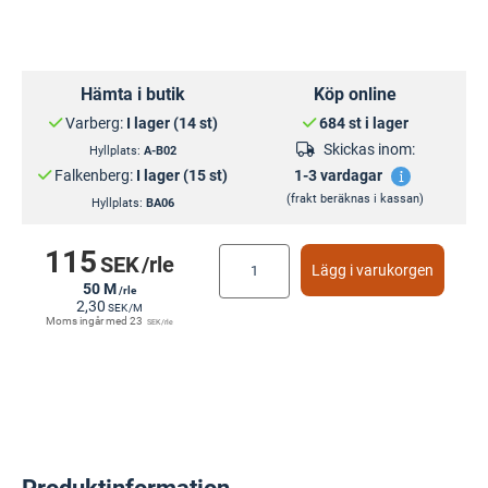
Hämta i butik
Köp online
Varberg:
I lager (14 st)
684 st i lager
Skickas inom:
Hyllplats:
A-B02
Falkenberg:
I lager (15 st)
1-3 vardagar
(frakt beräknas i kassan)
Hyllplats:
BA06
115
SEK
/rle
Lägg i varukorgen
50 M
/rle
2,30
SEK
/M
Moms ingår med
23
SEK
/rle