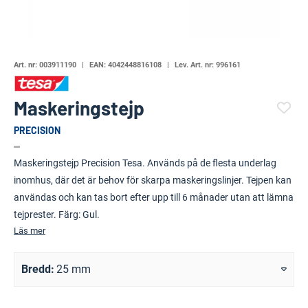
Art. nr:
003911190
EAN:
4042448816108
Lev. Art. nr:
996161
Maskeringstejp
PRECISION
(52437-989)
Maskeringstejp Precision Tesa. Används på de flesta underlag
inomhus, där det är behov för skarpa maskeringslinjer. Tejpen kan
användas och kan tas bort efter upp till 6 månader utan att lämna
tejprester. Färg: Gul.
Läs mer
Bredd
25 mm