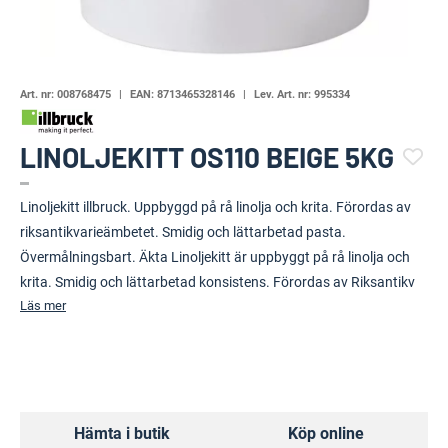
Art. nr:
008768475
EAN:
8713465328146
Lev. Art. nr:
995334
LINOLJEKITT OS110 BEIGE 5KG
(110852-1100)
Linoljekitt illbruck. Uppbyggd på rå linolja och krita. Förordas av
riksantikvarieämbetet. Smidig och lättarbetad pasta.
Övermålningsbart. Äkta Linoljekitt är uppbyggt på rå linolja och
krita. Smidig och lättarbetad konsistens. Förordas av Riksantikv
Läs mer
Hämta i butik
Köp online