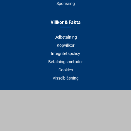
Sponsring
Villkor & Fakta
Delbetalning
Köpvillkor
Integritetspolicy
Betalningsmetoder
Cookies
Visselblåsning
Adress
Varbergs Trä Varberg
Susvindsvägen 22
432 32 Varberg