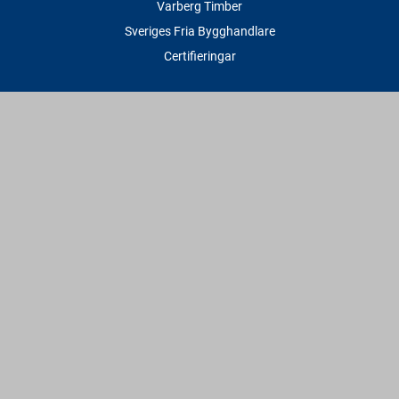
Varberg Timber
Sveriges Fria Bygghandlare
Certifieringar
Tjänster
Transport & Leverans
Gratis lånesläp
Rithjälp
Såg- & Hyvelservice
Beräknings- & Bygghjälp
Företagstjänster
Sponsring
Villkor & Fakta