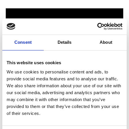
Consent
Details
About
This website uses cookies
We use cookies to personalise content and ads, to
provide social media features and to analyse our traffic.
För hela familjen
We also share information about your use of our site with
our social media, advertising and analytics partners who
2024 stod Varbergs nya butik och bygglagar klart. Förmodligen
may combine it with other information that you’ve
ett av Sveriges mest välsorterade byggvaruhus som välkomnar
provided to them or that they’ve collected from your use
både dig som konsument och proffskund. Varbergs Trä har allt
of their services.
som behövs för att bygga, renovera och utveckla ditt hem.