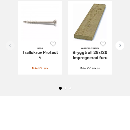
HECO
VARBERG TIMBER
Trallskruv
Protect
Bryggtrall 28x120
Sl
4
Impregnerad furu
59
27
Från
Från
SEK
SEK
/M