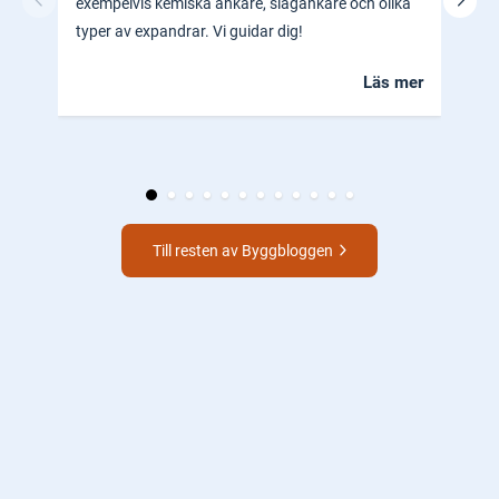
exempelvis kemiska ankare, slagankare och olika
ocks
typer av expandrar. Vi guidar dig!
hem.
Läs mer
Till resten av Byggbloggen