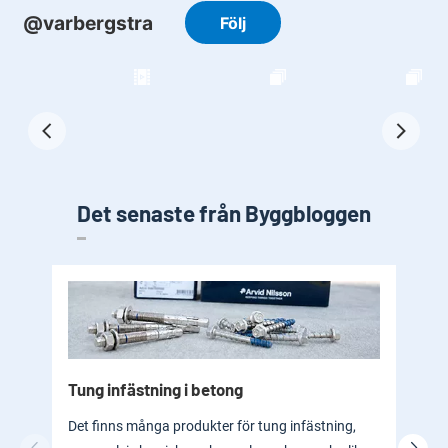
Det senaste från Byggbloggen
Tung infästning i betong
Byg
bad
Det finns många produkter för tung infästning,
En b