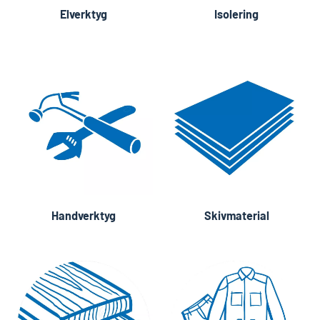
Elverktyg
Isolering
Handverktyg
Skivmaterial