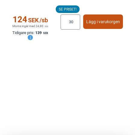
SE PRISET!
124
SEK
/sb
Lägg i varukorgen
Moms ingår med
24,80
SEK
Tidigare pris:
139
SEK