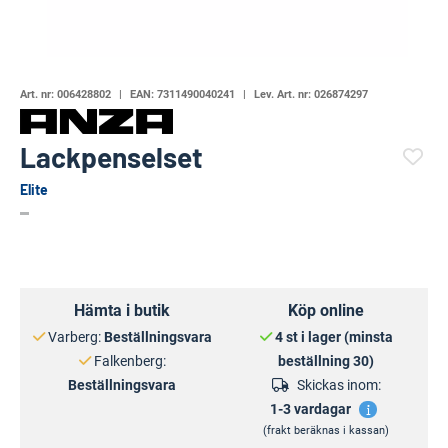
Art. nr:
006428802
EAN:
7311490040241
Lev. Art. nr:
026874297
Lackpenselset
Elite
(99316-599)
Hämta i butik
Köp online
Varberg:
Beställningsvara
4 st i lager (minsta
Falkenberg:
beställning 30)
Beställningsvara
Skickas inom:
1-3 vardagar
(frakt beräknas i kassan)