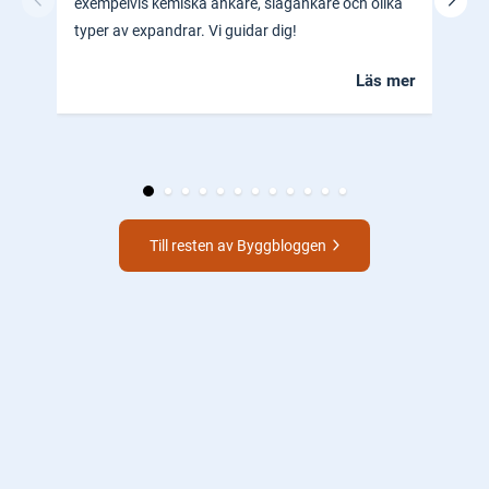
exempelvis kemiska ankare, slagankare och olika
ocks
typer av expandrar. Vi guidar dig!
hem.
Läs mer
Till resten av Byggbloggen