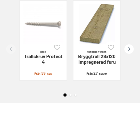
HECO
VARBERG TIMBER
Trallskruv
Protect
Bryggtrall 28x120
Sl
4
Impregnerad furu
59
27
Från
Från
SEK
SEK
/M