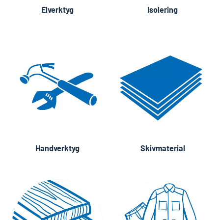
Elverktyg
Isolering
Handverktyg
Skivmaterial