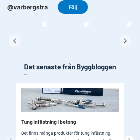
Det senaste från Byggbloggen
Tung infästning i betong
Byg
bad
Det finns många produkter för tung infästning,
En b