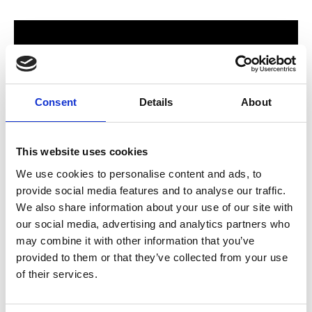
Consent
Details
About
This website uses cookies
We use cookies to personalise content and ads, to
provide social media features and to analyse our traffic.
För hela familjen
We also share information about your use of our site with
our social media, advertising and analytics partners who
2024 stod Varbergs nya butik och bygglagar klart. Förmodligen
may combine it with other information that you’ve
ett av Sveriges mest välsorterade byggvaruhus som välkomnar
provided to them or that they’ve collected from your use
både dig som konsument och proffskund. Varbergs Trä har allt
of their services.
som behövs för att bygga, renovera och utveckla ditt hem.