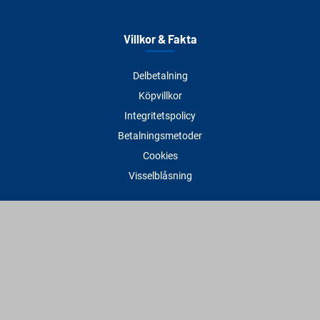
Villkor & Fakta
Delbetalning
Köpvillkor
Integritetspolicy
Betalningsmetoder
Cookies
Visselblåsning
Adress
Varbergs Trä Varberg
Susvindsvägen 22
432 32 Varberg