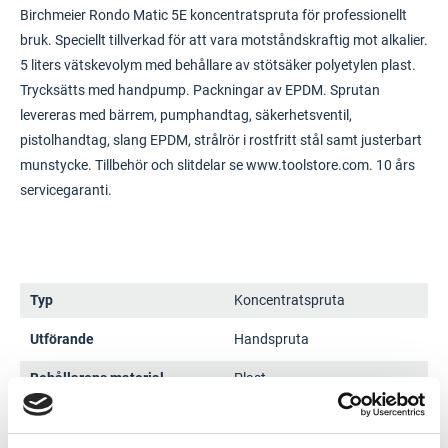
Birchmeier Rondo Matic 5E koncentratspruta för professionellt
bruk. Speciellt tillverkad för att vara motståndskraftig mot alkalier.
5 liters vätskevolym med behållare av stötsäker polyetylen plast.
Trycksätts med handpump. Packningar av EPDM. Sprutan
levereras med bärrem, pumphandtag, säkerhetsventil,
pistolhandtag, slang EPDM, strålrör i rostfritt stål samt justerbart
munstycke. Tillbehör och slitdelar se www.toolstore.com. 10 års
servicegaranti.
Typ
Koncentratspruta
Utförande
Handspruta
Behållarens material
Plast
Diameter (mm)
190