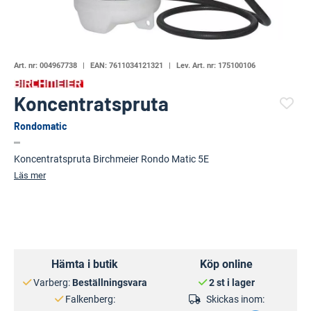
Art. nr:
004967738
EAN:
7611034121321
Lev. Art. nr:
175100106
Koncentratspruta
Rondomatic
(82062-1470)
Koncentratspruta Birchmeier Rondo Matic 5E
Läs mer
Hämta i butik
Köp online
Varberg:
Beställningsvara
2 st i lager
Falkenberg:
Skickas inom: