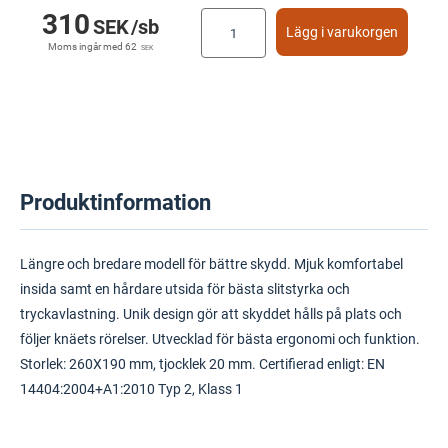
310
SEK
/sb
Lägg i varukorgen
Moms ingår med
62
SEK
Produktinformation
Längre och bredare modell för bättre skydd. Mjuk komfortabel
insida samt en hårdare utsida för bästa slitstyrka och
tryckavlastning. Unik design gör att skyddet hålls på plats och
följer knäets rörelser. Utvecklad för bästa ergonomi och funktion.
Storlek: 260X190 mm, tjocklek 20 mm. Certifierad enligt: EN
14404:2004+A1:2010 Typ 2, Klass 1