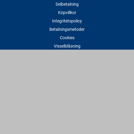
Delbetalning
Köpvillkor
Integritetspolicy
Betalningsmetoder
Cookies
Visselblåsning
Adress
Varbergs Trä Varberg
Susvindsvägen 22
432 32 Varberg
Hitta till oss
Varbergs Trä Falkenberg
Plankagårdsvägen 3