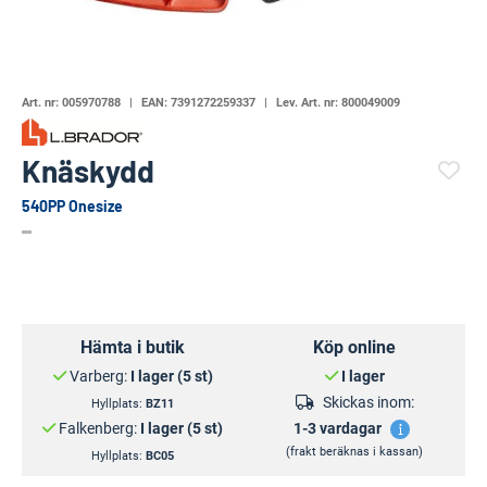
Art. nr:
005970788
EAN:
7391272259337
Lev. Art. nr:
800049009
Knäskydd
540PP Onesize
(23818-651)
Hämta i butik
Köp online
Varberg:
I lager (5 st)
I lager
Skickas inom:
Hyllplats:
BZ11
Falkenberg:
I lager (5 st)
1-3 vardagar
(frakt beräknas i kassan)
Hyllplats:
BC05