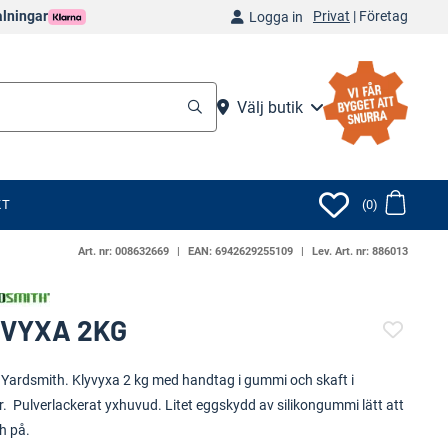
Privat
|
Företag
alningar
Logga in
Välj butik
KT
(0)
Art. nr:
008632669
EAN:
6942629255109
Lev. Art. nr:
886013
VYXA 2KG
(110746-1775)
 Yardsmith. Klyvyxa 2 kg med handtag i gummi och skaft i
r. Pulverlackerat yxhuvud. Litet eggskydd av silikongummi lätt att
h på.