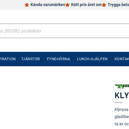
Kända varumärken
Rätt pris året om
Trygga bet
PIRATION
TJÄNSTER
FYNDHÖRNA
LUNCH-HJÄLPEN
KONTA
KLY
Klyvyxa
glasfibe
ta av oc