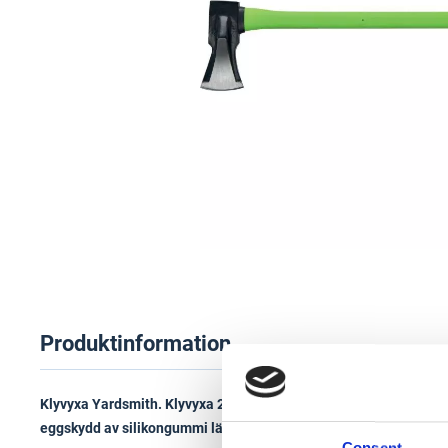
Produktinformation
Klyvyxa Yardsmith. Klyvyxa 2 kg med handtag i gummi och skaft i
eggskydd av silikongummi lätt att ta av och på.