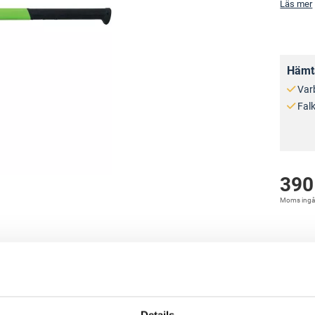
Läs mer
Hämta
Var
Fal
390
Moms ingå
 glasfiber. Pulverlackerat yxhuvud. Litet