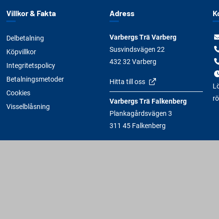
Villkor & Fakta
Adress
K
Varbergs Trä Varberg
Delbetalning
Susvindsvägen 22
Köpvillkor
432 32 Varberg
Integritetspolicy
Betalningsmetoder
Hitta till oss
Lö
Cookies
rö
Varbergs Trä Falkenberg
Visselblåsning
Plankagårdsvägen 3
311 45 Falkenberg
Hitta till oss