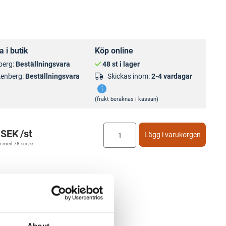
 i butik
Köp online
berg:
Beställningsvara
48 st i lager
kenberg:
Beställningsvara
Skickas inom:
2-4 vardagar
(frakt beräknas i kassan)
SEK
/st
Lägg i varukorgen
r med
78
SEK
/st